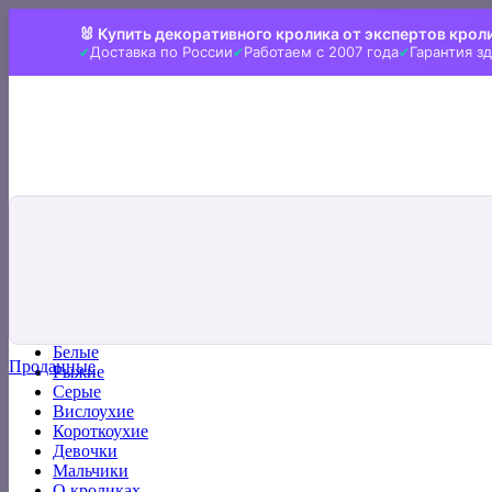
Skip
🐰 Купить декоративного кролика от экспертов крол
to
Доставка по России
Работаем с 2007 года
Гарантия з
content
Искать:
Главная
Все кролики
Белые
Проданные
Рыжие
Серые
Вислоухие
Короткоухие
Девочки
Мальчики
О кроликах