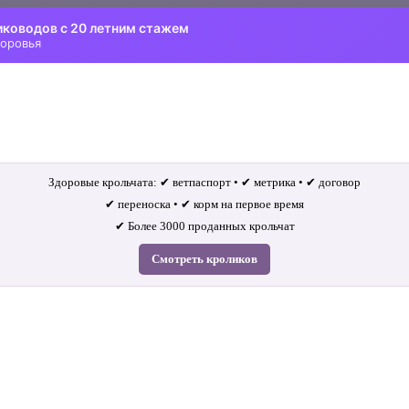
иководов с 20 летним стажем
доровья
Здоровые крольчата: ✔ ветпаспорт • ✔ метрика • ✔ договор
✔ переноска • ✔ корм на первое время
✔ Более 3000 проданных крольчат
Смотреть кроликов