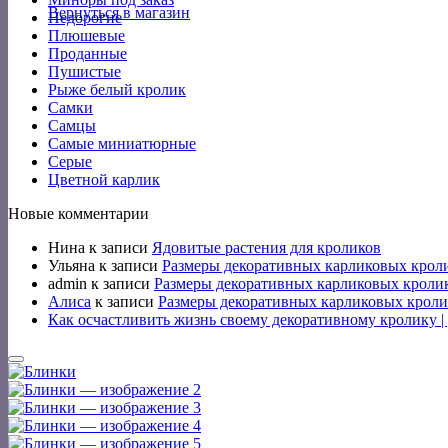
Вернуться в магазин
Недорогие
Плюшевые
Проданные
Пушистые
Рыже белый кролик
Самки
Самцы
Самые миниатюрные
Серые
Цветной карлик
Новые комментарии
Нина
к записи
Ядовитые растения для кроликов
Ульяна
к записи
Размеры декоративных карликовых крол
admin
к записи
Размеры декоративных карликовых кроли
Алиса
к записи
Размеры декоративных карликовых кроли
Как осчастливить жизнь своему декоративному кролику 