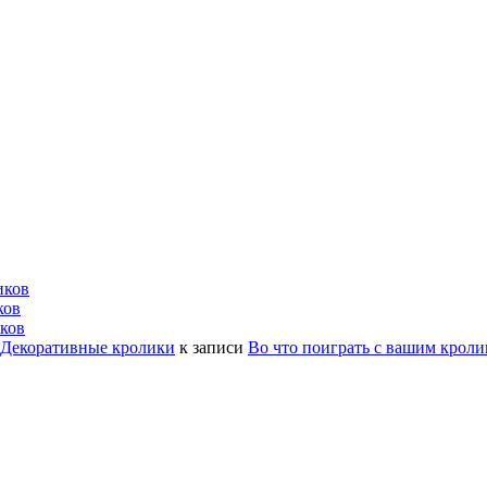
иков
ков
ков
| Декоративные кролики
к записи
Во что поиграть с вашим крол