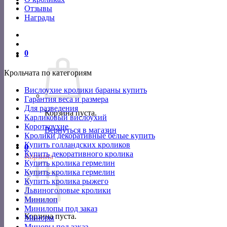
Отзывы
Награды
0
Крольчата по категориям
Вислоухие кролики бараны купить
Гарантия веса и размера
Для разведения
Корзина пуста.
Карликовый вислоухий
Короткоухие
Вернуться в магазин
Кролики декоративные белые купить
Купить голландских кроликов
0
Купить декоративного кролика
Корзина
Купить кролика гермелин
Купить кролика гермелин
Купить кролика рыжего
Львиноголовые кролики
Минилоп
Минилопы под заказ
Корзина пуста.
Миноры
Миноры под заказ