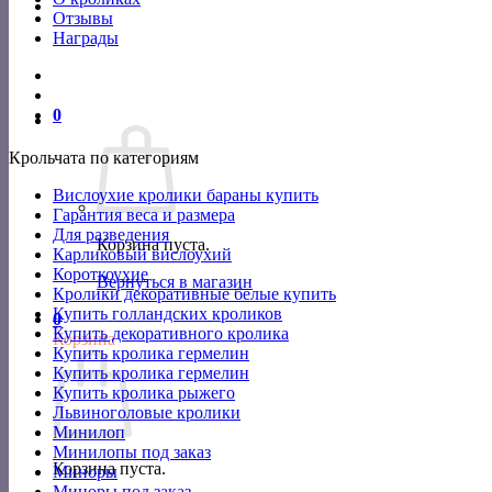
Отзывы
Награды
0
Крольчата по категориям
Вислоухие кролики бараны купить
Гарантия веса и размера
Для разведения
Корзина пуста.
Карликовый вислоухий
Короткоухие
Вернуться в магазин
Кролики декоративные белые купить
Купить голландских кроликов
0
Купить декоративного кролика
Корзина
Купить кролика гермелин
Купить кролика гермелин
Купить кролика рыжего
Львиноголовые кролики
Минилоп
Минилопы под заказ
Корзина пуста.
Миноры
Миноры под заказ