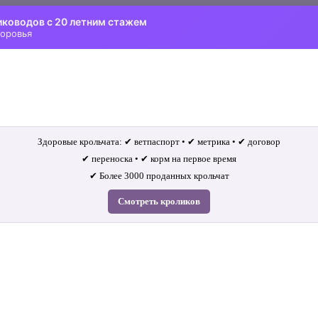
иководов с 20 летним стажем
доровья
Здоровые крольчата: ✔ ветпаспорт • ✔ метрика • ✔ договор
✔ переноска • ✔ корм на первое время
✔ Более 3000 проданных крольчат
Смотреть кроликов