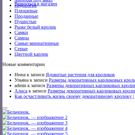
Вернуться в магазин
Недорогие
Плюшевые
Проданные
Пушистые
Рыже белый кролик
Самки
Самцы
Самые миниатюрные
Серые
Цветной карлик
Новые комментарии
Нина
к записи
Ядовитые растения для кроликов
Ульяна
к записи
Размеры декоративных карликовых крол
admin
к записи
Размеры декоративных карликовых кроли
Алиса
к записи
Размеры декоративных карликовых кроли
Как осчастливить жизнь своему декоративному кролику 