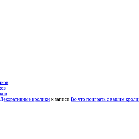
иков
ков
ков
| Декоративные кролики
к записи
Во что поиграть с вашим крол