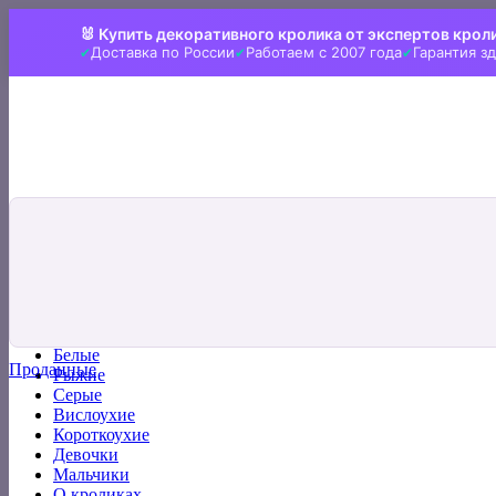
Skip
🐰 Купить декоративного кролика от экспертов крол
to
Доставка по России
Работаем с 2007 года
Гарантия з
content
Искать:
Главная
Все кролики
Белые
Проданные
Рыжие
Серые
Вислоухие
Короткоухие
Девочки
Мальчики
О кроликах