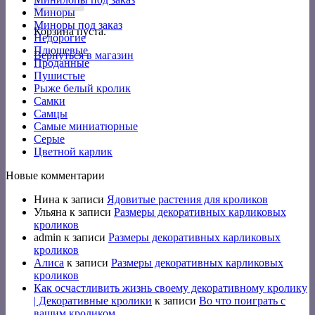
Миноры
Миноры под заказ
Корзина пуста.
Недорогие
Плюшевые
Вернуться в магазин
Проданные
Пушистые
Рыже белый кролик
Самки
Самцы
Самые миниатюрные
Серые
Цветной карлик
Новые комментарии
Нина
к записи
Ядовитые растения для кроликов
Ульяна
к записи
Размеры декоративных карликовых
кроликов
admin
к записи
Размеры декоративных карликовых
кроликов
Алиса
к записи
Размеры декоративных карликовых
кроликов
Как осчастливить жизнь своему декоративному кролику
| Декоративные кролики
к записи
Во что поиграть с
вашим кроликом