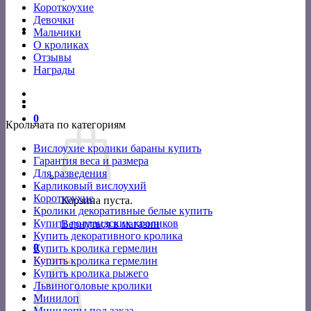
Короткоухие
Девочки
Мальчики
О кроликах
Отзывы
Награды
0
Крольчата по категориям
Вислоухие кролики бараны купить
Гарантия веса и размера
Для разведения
Карликовый вислоухий
Короткоухие
Корзина пуста.
Кролики декоративные белые купить
Купить голландских кроликов
Вернуться в магазин
Купить декоративного кролика
0
Купить кролика гермелин
Корзина
Купить кролика гермелин
Купить кролика рыжего
Львиноголовые кролики
Минилоп
Минилопы под заказ