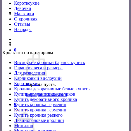
Короткоухие
Девочки
Мальчики
О кроликах
Отзывы
Награды
0
Крольчата по категориям
Вислоухие кролики бараны купить
Гарантия веса и размера
Для разведения
Карликовый вислоухий
Короткоухие
Корзина пуста.
Кролики декоративные белые купить
Купить голландских кроликов
Вернуться в магазин
Купить декоративного кролика
0
Купить кролика гермелин
Корзина
Купить кролика гермелин
Купить кролика рыжего
Львиноголовые кролики
Минилоп
Минилопы под заказ