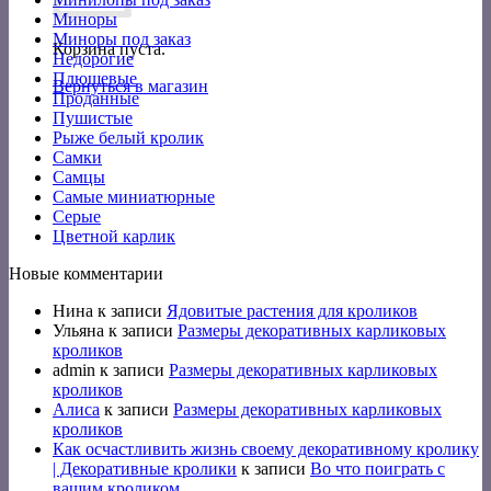
Миноры
Миноры под заказ
Корзина пуста.
Недорогие
Плюшевые
Вернуться в магазин
Проданные
Пушистые
Рыже белый кролик
Самки
Самцы
Самые миниатюрные
Серые
Цветной карлик
Новые комментарии
Нина
к записи
Ядовитые растения для кроликов
Ульяна
к записи
Размеры декоративных карликовых
кроликов
admin
к записи
Размеры декоративных карликовых
кроликов
Алиса
к записи
Размеры декоративных карликовых
кроликов
Как осчастливить жизнь своему декоративному кролику
| Декоративные кролики
к записи
Во что поиграть с
вашим кроликом