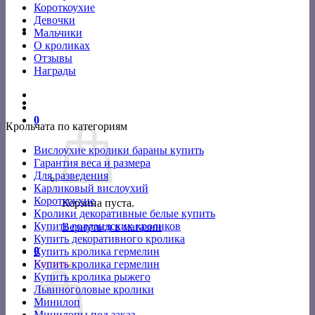
Короткоухие
Девочки
Мальчики
О кроликах
Отзывы
Награды
0
Крольчата по категориям
Вислоухие кролики бараны купить
Гарантия веса и размера
Для разведения
Карликовый вислоухий
Короткоухие
Корзина пуста.
Кролики декоративные белые купить
Купить голландских кроликов
Вернуться в магазин
Купить декоративного кролика
0
Купить кролика гермелин
Корзина
Купить кролика гермелин
Купить кролика рыжего
Львиноголовые кролики
Минилоп
Минилопы под заказ