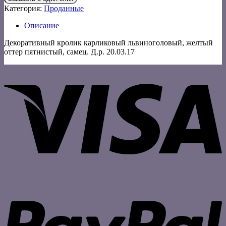
Категория:
Проданные
Описание
Декоративный кролик карликовый львиноголовый, желтый
оттер пятнистый, самец. Д.р. 20.03.17
V
P