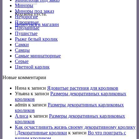
Миноры
Миноры под заказ
Корзина пуста.
Недорогие
Плюшевые
Вернуться в магазин
Проданные
Пушистые
Рыже белый кролик
Самки
Самцы
Самые миниатюрные
Серые
Цветной карлик
Новые комментарии
Нина
к записи
Ядовитые растения для кроликов
Ульяна
к записи
Размеры декоративных карликовых
кроликов
admin
к записи
Размеры декоративных карликовых
кроликов
Алиса
к записи
Размеры декоративных карликовых
кроликов
Как осчастливить жизнь своему декоративному кролику
| Декоративные кролики
к записи
Во что поиграть с
вашим кроликом