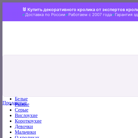
Skip
🐰 Купить декоративного кролика от экспертов крол
to
Доставка по России
Работаем с 2007 года
Гарантия з
content
Искать:
Главная
Все кролики
Белые
Проданные
Рыжие
Серые
Вислоухие
Короткоухие
Девочки
Мальчики
О кроликах