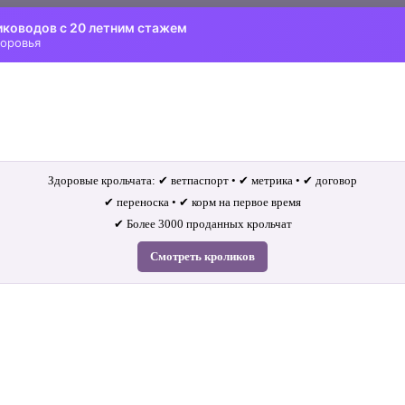
иководов с 20 летним стажем
доровья
Здоровые крольчата: ✔ ветпаспорт • ✔ метрика • ✔ договор
✔ переноска • ✔ корм на первое время
✔ Более 3000 проданных крольчат
Смотреть кроликов