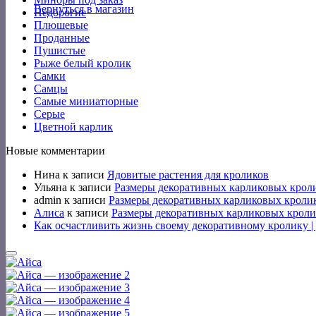
Вернуться в магазин
Недорогие
Плюшевые
Проданные
Пушистые
Рыже белый кролик
Самки
Самцы
Самые миниатюрные
Серые
Цветной карлик
Новые комментарии
Нина
к записи
Ядовитые растения для кроликов
Ульяна
к записи
Размеры декоративных карликовых крол
admin
к записи
Размеры декоративных карликовых кроли
Алиса
к записи
Размеры декоративных карликовых кроли
Как осчастливить жизнь своему декоративному кролику 