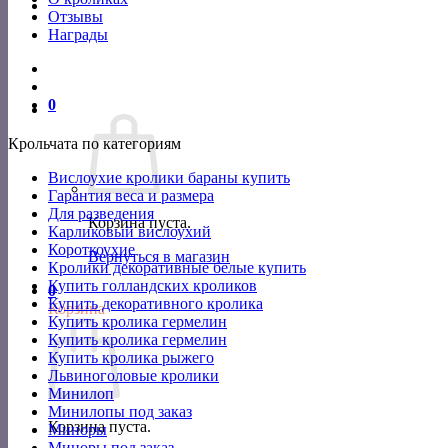
Отзывы
Награды
0
Крольчата по категориям
Вислоухие кролики бараны купить
Гарантия веса и размера
Для разведения
Корзина пуста.
Карликовый вислоухий
Короткоухие
Вернуться в магазин
Кролики декоративные белые купить
Купить голландских кроликов
0
Купить декоративного кролика
Корзина
Купить кролика гермелин
Купить кролика гермелин
Купить кролика рыжего
Львиноголовые кролики
Минилоп
Минилопы под заказ
Корзина пуста.
Миноры
Миноры под заказ