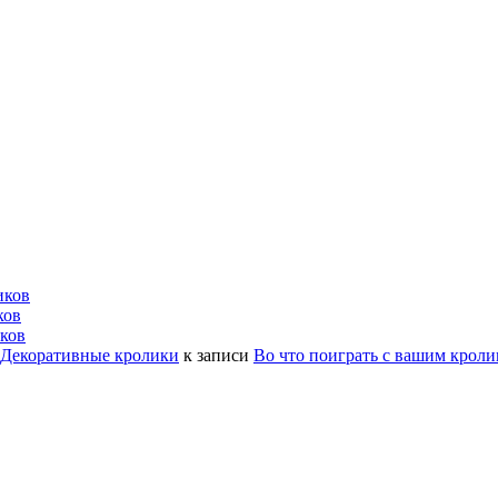
иков
ков
ков
| Декоративные кролики
к записи
Во что поиграть с вашим крол