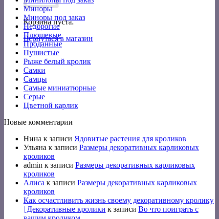
Миноры
Миноры под заказ
Корзина пуста.
Недорогие
Плюшевые
Вернуться в магазин
Проданные
Пушистые
Рыже белый кролик
Самки
Самцы
Самые миниатюрные
Серые
Цветной карлик
Новые комментарии
Нина
к записи
Ядовитые растения для кроликов
Ульяна
к записи
Размеры декоративных карликовых
кроликов
admin
к записи
Размеры декоративных карликовых
кроликов
Алиса
к записи
Размеры декоративных карликовых
кроликов
Как осчастливить жизнь своему декоративному кролику
| Декоративные кролики
к записи
Во что поиграть с
вашим кроликом