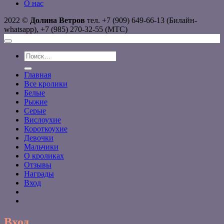
О нас
2022 ©
Долина Ветров
тел. +7 (909) 649-66-13 (Билайн-
whatsapp), +7 (985) 270-32-55 (МТС)
Искать:
Главная
Все кролики
Белые
Рыжие
Серые
Вислоухие
Короткоухие
Девочки
Мальчики
О кроликах
Отзывы
Награды
Вход
Вход