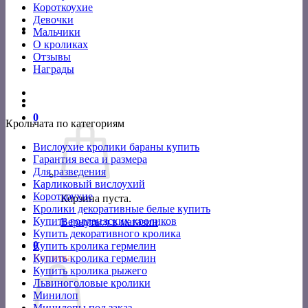
Короткоухие
Девочки
Мальчики
О кроликах
Отзывы
Награды
0
Крольчата по категориям
Вислоухие кролики бараны купить
Гарантия веса и размера
Для разведения
Карликовый вислоухий
Короткоухие
Корзина пуста.
Кролики декоративные белые купить
Купить голландских кроликов
Вернуться в магазин
Купить декоративного кролика
0
Купить кролика гермелин
Корзина
Купить кролика гермелин
Купить кролика рыжего
Львиноголовые кролики
Минилоп
Минилопы под заказ