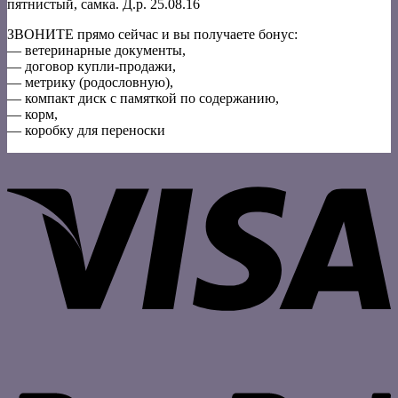
пятнистый, самка. Д.р. 25.08.16
ЗВОНИТЕ прямо сейчас и вы получаете бонус:
— ветеринарные документы,
— договор купли-продажи,
— метрику (родословную),
— компакт диск с памяткой по содержанию,
— корм,
— коробку для переноски
V
P