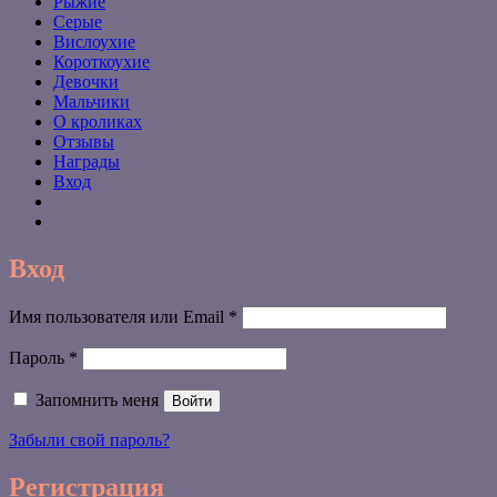
Рыжие
Серые
Вислоухие
Короткоухие
Девочки
Мальчики
О кроликах
Отзывы
Награды
Вход
Вход
Обязательно
Имя пользователя или Email
*
Обязательно
Пароль
*
Запомнить меня
Войти
Забыли свой пароль?
Регистрация