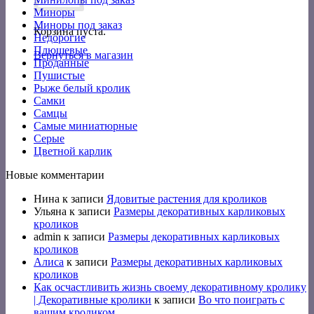
Миноры
Миноры под заказ
Корзина пуста.
Недорогие
Плюшевые
Вернуться в магазин
Проданные
Пушистые
Рыже белый кролик
Самки
Самцы
Самые миниатюрные
Серые
Цветной карлик
Новые комментарии
Нина
к записи
Ядовитые растения для кроликов
Ульяна
к записи
Размеры декоративных карликовых
кроликов
admin
к записи
Размеры декоративных карликовых
кроликов
Алиса
к записи
Размеры декоративных карликовых
кроликов
Как осчастливить жизнь своему декоративному кролику
| Декоративные кролики
к записи
Во что поиграть с
вашим кроликом