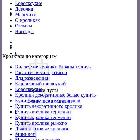
Короткоухие
Девочки
Мальчики
О кроликах
Отзывы
Награды
0
Крольчата по категориям
Вислоухие кролики бараны купить
Гарантия веса и размера
Для разведения
Карликовый вислоухий
Короткоухие
Корзина пуста.
Кролики декоративные белые купить
Купить голландских кроликов
Вернуться в магазин
Купить декоративного кролика
0
Купить кролика гермелин
Корзина
Купить кролика гермелин
Купить кролика рыжего
Львиноголовые кролики
Минилоп
Минилопы под заказ