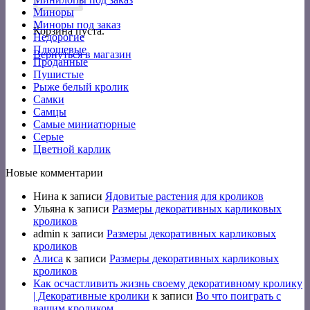
Миноры
Миноры под заказ
Корзина пуста.
Недорогие
Плюшевые
Вернуться в магазин
Проданные
Пушистые
Рыже белый кролик
Самки
Самцы
Самые миниатюрные
Серые
Цветной карлик
Новые комментарии
Нина
к записи
Ядовитые растения для кроликов
Ульяна
к записи
Размеры декоративных карликовых
кроликов
admin
к записи
Размеры декоративных карликовых
кроликов
Алиса
к записи
Размеры декоративных карликовых
кроликов
Как осчастливить жизнь своему декоративному кролику
| Декоративные кролики
к записи
Во что поиграть с
вашим кроликом