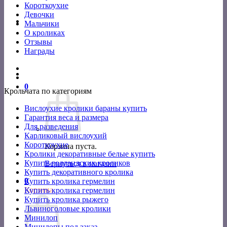
Короткоухие
Девочки
Мальчики
О кроликах
Отзывы
Награды
0
Крольчата по категориям
Вислоухие кролики бараны купить
Гарантия веса и размера
Для разведения
Карликовый вислоухий
Короткоухие
Корзина пуста.
Кролики декоративные белые купить
Купить голландских кроликов
Вернуться в магазин
Купить декоративного кролика
0
Купить кролика гермелин
Корзина
Купить кролика гермелин
Купить кролика рыжего
Львиноголовые кролики
Минилоп
Минилопы под заказ