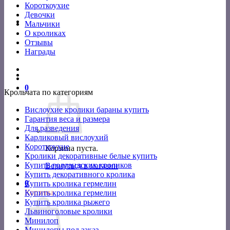
Короткоухие
Девочки
Мальчики
О кроликах
Отзывы
Награды
0
Крольчата по категориям
Вислоухие кролики бараны купить
Гарантия веса и размера
Для разведения
Карликовый вислоухий
Короткоухие
Корзина пуста.
Кролики декоративные белые купить
Купить голландских кроликов
Вернуться в магазин
Купить декоративного кролика
0
Купить кролика гермелин
Корзина
Купить кролика гермелин
Купить кролика рыжего
Львиноголовые кролики
Минилоп
Минилопы под заказ