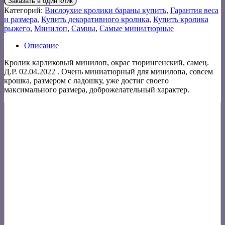
Заказать в один клик
Категорий:
Вислоухие кролики бараны купить
,
Гарантия веса
и размера
,
Купить декоративного кролика
,
Купить кролика
рыжего
,
Минилоп
,
Самцы
,
Самые миниатюрные
Описание
Кролик карликовый минилоп, окрас тюрингенский, самец.
Д.Р. 02.04.2022 . Очень миниатюрный для минилопа, совсем
крошка, размером с ладошку, уже достиг своего
максимального размера, доброжелательный характер.