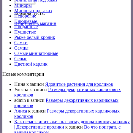
Миноры
Миноры под заказ
Корзина пуста.
Недорогие
Плюшевые
Вернуться в магазин
Проданные
Пушистые
Рыже белый кролик
Самки
Самцы
Самые миниатюрные
Серые
Цветной карлик
Новые комментарии
Нина
к записи
Ядовитые растения для кроликов
Ульяна
к записи
Размеры декоративных карликовых
кроликов
admin
к записи
Размеры декоративных карликовых
кроликов
Алиса
к записи
Размеры декоративных карликовых
кроликов
Как осчастливить жизнь своему декоративному кролику
| Декоративные кролики
к записи
Во что поиграть с
вашим кроликом