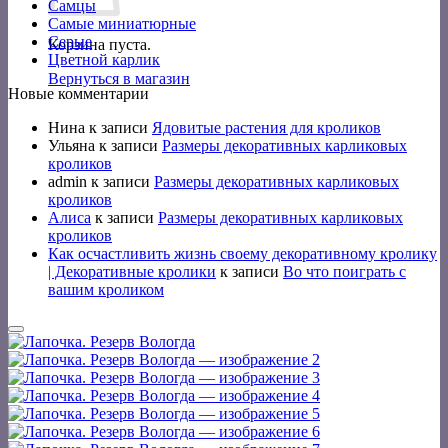
Самцы
Самые миниатюрные
Серые
Корзина пуста.
Цветной карлик
Вернуться в магазин
Новые комментарии
Нина
к записи
Ядовитые растения для кроликов
Ульяна
к записи
Размеры декоративных карликовых
кроликов
admin
к записи
Размеры декоративных карликовых
кроликов
Алиса
к записи
Размеры декоративных карликовых
кроликов
Как осчастливить жизнь своему декоративному кролику
| Декоративные кролики
к записи
Во что поиграть с
вашим кроликом