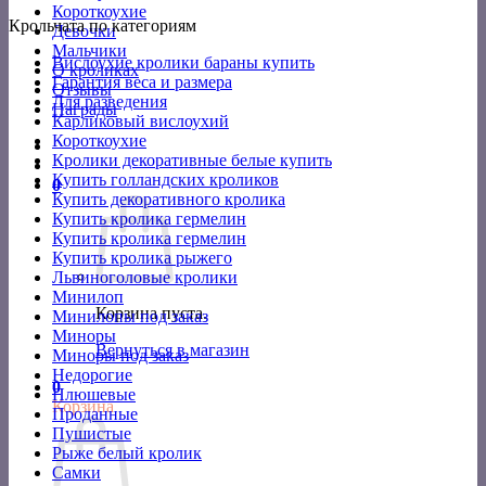
Короткоухие
Крольчата по категориям
Девочки
Мальчики
Вислоухие кролики бараны купить
О кроликах
Гарантия веса и размера
Отзывы
Для разведения
Награды
Карликовый вислоухий
Короткоухие
Кролики декоративные белые купить
Купить голландских кроликов
0
Купить декоративного кролика
Купить кролика гермелин
Купить кролика гермелин
Купить кролика рыжего
Львиноголовые кролики
Минилоп
Корзина пуста.
Минилопы под заказ
Миноры
Вернуться в магазин
Миноры под заказ
Недорогие
0
Плюшевые
Корзина
Проданные
Пушистые
Рыже белый кролик
Самки