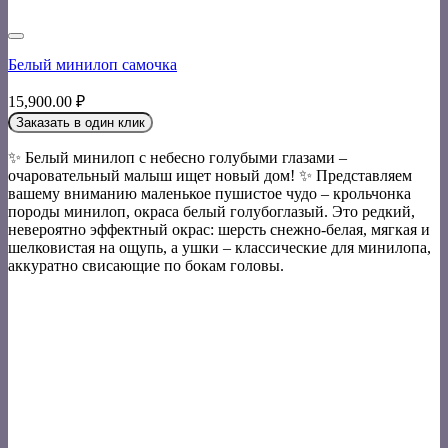
Белый минилоп самочка
15,900.00
₽
Заказать в один клик
✨ Белый минилоп с небесно голубыми глазами –
очаровательный малыш ищет новый дом! ✨ Представляем
вашему вниманию маленькое пушистое чудо – крольчонка
породы минилоп, окраса белый голубоглазый. Это редкий,
невероятно эффектный окрас: шерсть снежно-белая, мягкая и
шелковистая на ощупь, а ушки – классические для минилопа,
аккуратно свисающие по бокам головы.