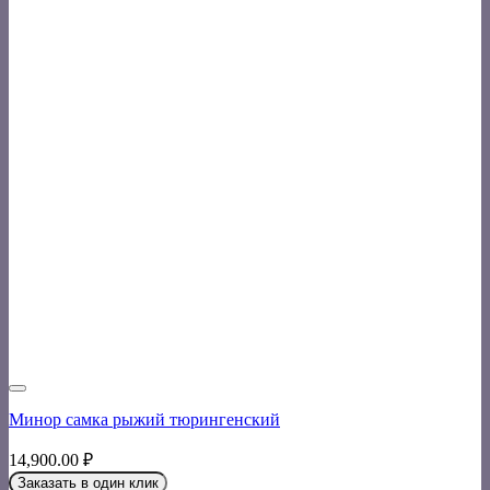
Минор самка рыжий тюрингенский
14,900.00
₽
Заказать в один клик