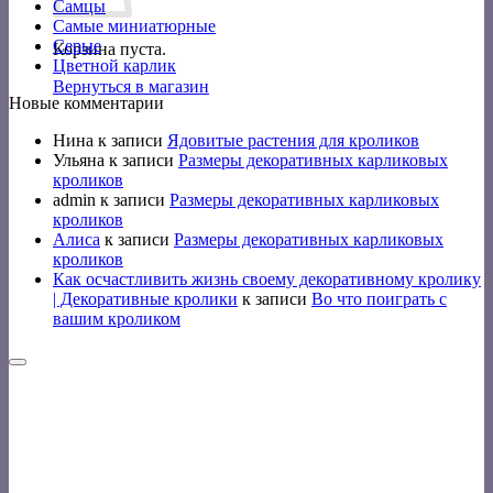
Самцы
Самые миниатюрные
Серые
Корзина пуста.
Цветной карлик
Вернуться в магазин
Новые комментарии
Нина
к записи
Ядовитые растения для кроликов
Ульяна
к записи
Размеры декоративных карликовых
кроликов
admin
к записи
Размеры декоративных карликовых
кроликов
Алиса
к записи
Размеры декоративных карликовых
кроликов
Как осчастливить жизнь своему декоративному кролику
| Декоративные кролики
к записи
Во что поиграть с
вашим кроликом