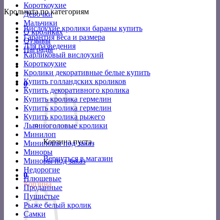
Короткоухие
Крольчата по категориям
Девочки
Мальчики
Вислоухие кролики бараны купить
О кроликах
Гарантия веса и размера
Отзывы
Для разведения
Награды
Карликовый вислоухий
Короткоухие
Кролики декоративные белые купить
Купить голландских кроликов
0
Купить декоративного кролика
Купить кролика гермелин
Купить кролика гермелин
Купить кролика рыжего
Львиноголовые кролики
Минилоп
Корзина пуста.
Минилопы под заказ
Миноры
Вернуться в магазин
Миноры под заказ
Недорогие
0
Плюшевые
Корзина
Проданные
Пушистые
Рыже белый кролик
Самки