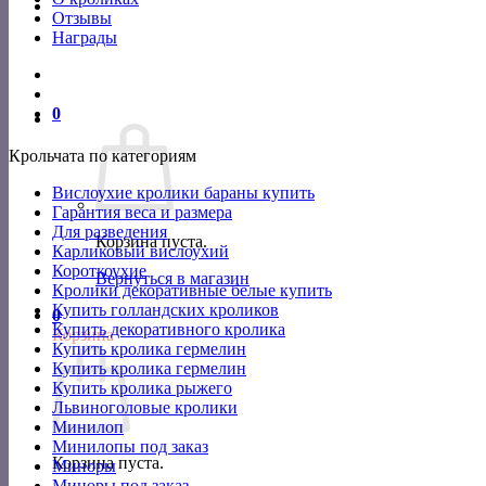
Отзывы
Награды
0
Крольчата по категориям
Вислоухие кролики бараны купить
Гарантия веса и размера
Для разведения
Корзина пуста.
Карликовый вислоухий
Короткоухие
Вернуться в магазин
Кролики декоративные белые купить
Купить голландских кроликов
0
Купить декоративного кролика
Корзина
Купить кролика гермелин
Купить кролика гермелин
Купить кролика рыжего
Львиноголовые кролики
Минилоп
Минилопы под заказ
Корзина пуста.
Миноры
Миноры под заказ