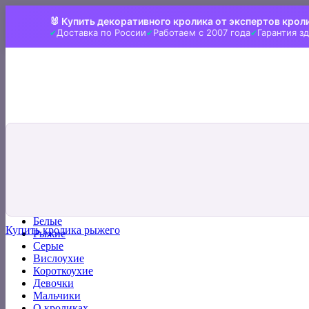
Skip
🐰 Купить декоративного кролика от экспертов крол
to
Доставка по России
Работаем с 2007 года
Гарантия з
content
Искать:
Главная
Все кролики
Белые
Купить кролика рыжего
Рыжие
Серые
Вислоухие
Короткоухие
Девочки
Мальчики
О кроликах