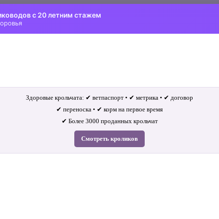
иководов с 20 летним стажем
доровья
Здоровые крольчата: ✔ ветпаспорт • ✔ метрика • ✔ договор
✔ переноска • ✔ корм на первое время
✔ Более 3000 проданных крольчат
Смотреть кроликов