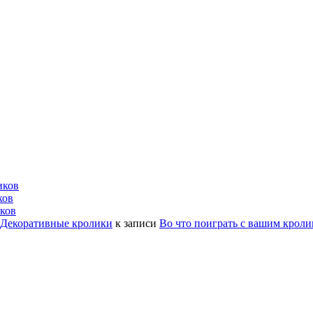
иков
ков
ков
| Декоративные кролики
к записи
Во что поиграть с вашим крол