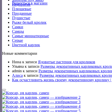
Вернуться в магазин
Недорогие
Плюшевые
Проданные
Пушистые
Рыже белый кролик
Самки
Самцы
Самые миниатюрные
Серые
Цветной карлик
Новые комментарии
Нина
к записи
Ядовитые растения для кроликов
Ульяна
к записи
Размеры декоративных карликовых крол
admin
к записи
Размеры декоративных карликовых кроли
Алиса
к записи
Размеры декоративных карликовых кроли
Как осчастливить жизнь своему декоративному кролику 