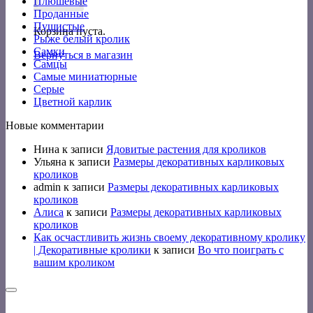
Плюшевые
Проданные
Пушистые
Корзина пуста.
Рыже белый кролик
Самки
Вернуться в магазин
Самцы
Самые миниатюрные
Серые
Цветной карлик
Новые комментарии
Нина
к записи
Ядовитые растения для кроликов
Ульяна
к записи
Размеры декоративных карликовых
кроликов
admin
к записи
Размеры декоративных карликовых
кроликов
Алиса
к записи
Размеры декоративных карликовых
кроликов
Как осчастливить жизнь своему декоративному кролику
| Декоративные кролики
к записи
Во что поиграть с
вашим кроликом