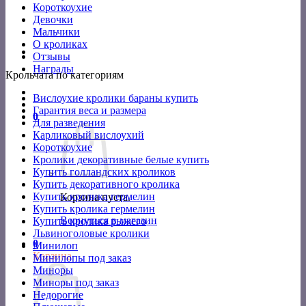
Короткоухие
Девочки
Мальчики
О кроликах
Отзывы
Награды
Крольчата по категориям
Вислоухие кролики бараны купить
Гарантия веса и размера
0
Для разведения
Карликовый вислоухий
Короткоухие
Кролики декоративные белые купить
Купить голландских кроликов
Купить декоративного кролика
Купить кролика гермелин
Корзина пуста.
Купить кролика гермелин
Вернуться в магазин
Купить кролика рыжего
Львиноголовые кролики
0
Минилоп
Корзина
Минилопы под заказ
Миноры
Миноры под заказ
Недорогие