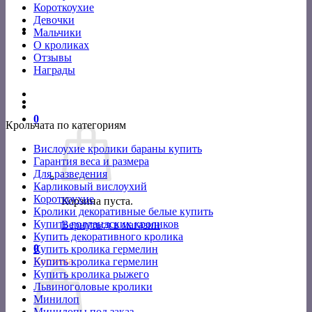
Короткоухие
Девочки
Мальчики
О кроликах
Отзывы
Награды
0
Крольчата по категориям
Вислоухие кролики бараны купить
Гарантия веса и размера
Для разведения
Карликовый вислоухий
Короткоухие
Корзина пуста.
Кролики декоративные белые купить
Купить голландских кроликов
Вернуться в магазин
Купить декоративного кролика
0
Купить кролика гермелин
Корзина
Купить кролика гермелин
Купить кролика рыжего
Львиноголовые кролики
Минилоп
Минилопы под заказ