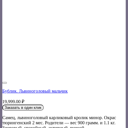
Бублик. Львиноголовый мальчик
19,999.00
₽
Заказать в один клик
Самец, львиноголовый карликовый кролик минор. Окрас
тюрингенский 2 мес. Родители — вес 900 грамм. и 1.1 кг.
Здоровый, спокойный, активный, ручной.