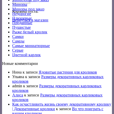
Миноры
Миноры под заказ
Корзина пуста.
Недорогие
Плюшевые
Вернуться в магазин
Проданные
Пушистые
Рыже белый кролик
Самки
Самцы
Самые миниатюрные
Серые
Цветной карлик
Новые комментарии
Нина
к записи
Ядовитые растения для кроликов
Ульяна
к записи
Размеры декоративных карликовых
кроликов
admin
к записи
Размеры декоративных карликовых
кроликов
Алиса
к записи
Размеры декоративных карликовых
кроликов
Как осчастливить жизнь своему декоративному кролику
| Декоративные кролики
к записи
Во что поиграть с
вашим кроликом