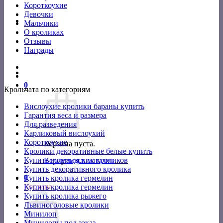
Короткоухие
Девочки
Мальчики
О кроликах
Отзывы
Награды
0
Крольчата по категориям
Вислоухие кролики бараны купить
Гарантия веса и размера
Для разведения
Карликовый вислоухий
Короткоухие
Корзина пуста.
Кролики декоративные белые купить
Купить голландских кроликов
Вернуться в магазин
Купить декоративного кролика
0
Купить кролика гермелин
Корзина
Купить кролика гермелин
Купить кролика рыжего
Львиноголовые кролики
Минилоп
Минилопы под заказ