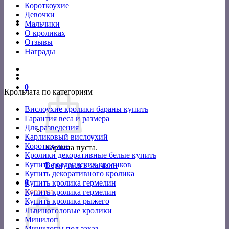
Короткоухие
Девочки
Мальчики
О кроликах
Отзывы
Награды
0
Крольчата по категориям
Вислоухие кролики бараны купить
Гарантия веса и размера
Для разведения
Карликовый вислоухий
Короткоухие
Корзина пуста.
Кролики декоративные белые купить
Купить голландских кроликов
Вернуться в магазин
Купить декоративного кролика
0
Купить кролика гермелин
Корзина
Купить кролика гермелин
Купить кролика рыжего
Львиноголовые кролики
Минилоп
Минилопы под заказ