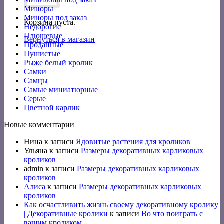
Миноры
Миноры под заказ
Корзина пуста.
Недорогие
Плюшевые
Вернуться в магазин
Проданные
Пушистые
Рыже белый кролик
Самки
Самцы
Самые миниатюрные
Серые
Цветной карлик
Новые комментарии
Нина
к записи
Ядовитые растения для кроликов
Ульяна
к записи
Размеры декоративных карликовых
кроликов
admin
к записи
Размеры декоративных карликовых
кроликов
Алиса
к записи
Размеры декоративных карликовых
кроликов
Как осчастливить жизнь своему декоративному кролику
| Декоративные кролики
к записи
Во что поиграть с
вашим кроликом