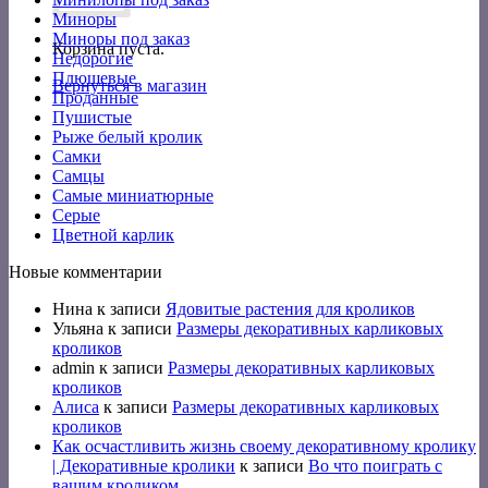
Миноры
Миноры под заказ
Корзина пуста.
Недорогие
Плюшевые
Вернуться в магазин
Проданные
Пушистые
Рыже белый кролик
Самки
Самцы
Самые миниатюрные
Серые
Цветной карлик
Новые комментарии
Нина
к записи
Ядовитые растения для кроликов
Ульяна
к записи
Размеры декоративных карликовых
кроликов
admin
к записи
Размеры декоративных карликовых
кроликов
Алиса
к записи
Размеры декоративных карликовых
кроликов
Как осчастливить жизнь своему декоративному кролику
| Декоративные кролики
к записи
Во что поиграть с
вашим кроликом