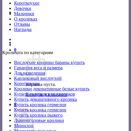
Короткоухие
Девочки
Мальчики
О кроликах
Отзывы
Награды
0
Крольчата по категориям
Вислоухие кролики бараны купить
Гарантия веса и размера
Для разведения
Карликовый вислоухий
Короткоухие
Корзина пуста.
Кролики декоративные белые купить
Купить голландских кроликов
Вернуться в магазин
Купить декоративного кролика
0
Купить кролика гермелин
Корзина
Купить кролика гермелин
Купить кролика рыжего
Львиноголовые кролики
Минилоп
Минилопы под заказ