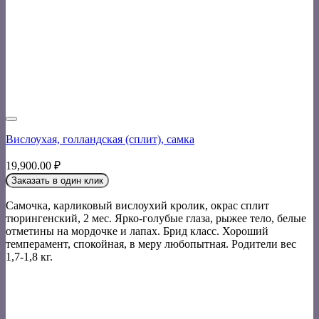
Вислоухая, голландская (сплит), самка
19,900.00
₽
Заказать в один клик
Самочка, карликовый вислоухий кролик, окрас сплит
тюрингенский, 2 мес. Ярко-голубые глаза, рыжее тело, белые
отметины на мордочке и лапах. Брид класс. Хороший
темперамент, спокойная, в меру любопытная. Родители вес
1,7-1,8 кг.