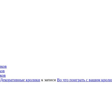
иков
ков
ков
| Декоративные кролики
к записи
Во что поиграть с вашим крол