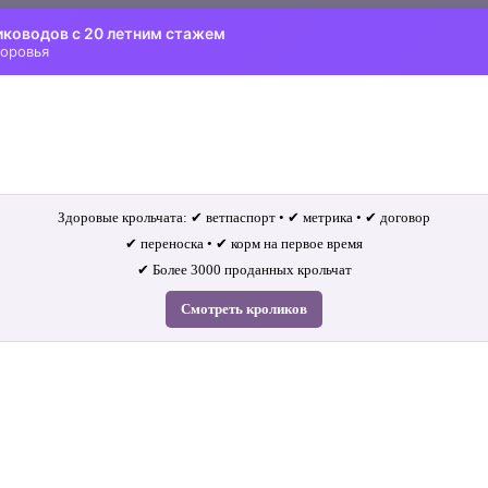
иководов с 20 летним стажем
доровья
Здоровые крольчата: ✔ ветпаспорт • ✔ метрика • ✔ договор
✔ переноска • ✔ корм на первое время
✔ Более 3000 проданных крольчат
Смотреть кроликов