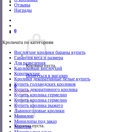
Отзывы
Награды
0
Крольчата по категориям
Вислоухие кролики бараны купить
Гарантия веса и размера
Для разведения
Корзина пуста.
Карликовый вислоухий
Короткоухие
Вернуться в магазин
Кролики декоративные белые купить
Купить голландских кроликов
0
Купить декоративного кролика
Корзина
Купить кролика гермелин
Купить кролика гермелин
Купить кролика рыжего
Львиноголовые кролики
Минилоп
Минилопы под заказ
Корзина пуста.
Миноры
Миноры под заказ