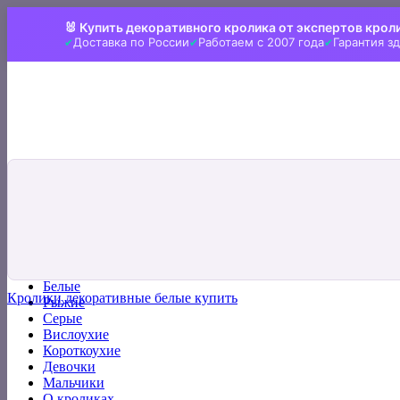
Skip
🐰 Купить декоративного кролика от экспертов крол
to
Доставка по России
Работаем с 2007 года
Гарантия з
content
Искать:
Главная
Все кролики
Белые
Кролики декоративные белые купить
Рыжие
Серые
Вислоухие
Короткоухие
Девочки
Мальчики
О кроликах