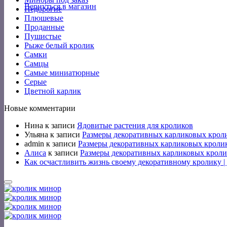
Вернуться в магазин
Недорогие
Плюшевые
Проданные
Пушистые
Рыже белый кролик
Самки
Самцы
Самые миниатюрные
Серые
Цветной карлик
Новые комментарии
Нина
к записи
Ядовитые растения для кроликов
Ульяна
к записи
Размеры декоративных карликовых крол
admin
к записи
Размеры декоративных карликовых кроли
Алиса
к записи
Размеры декоративных карликовых кроли
Как осчастливить жизнь своему декоративному кролику 