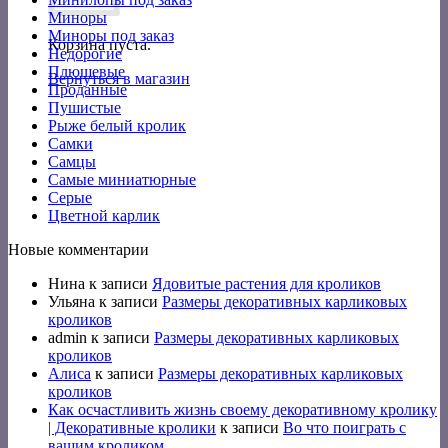
Миноры
Миноры под заказ
Корзина пуста.
Недорогие
Плюшевые
Вернуться в магазин
Проданные
Пушистые
Рыже белый кролик
Самки
Самцы
Самые миниатюрные
Серые
Цветной карлик
Новые комментарии
Нина
к записи
Ядовитые растения для кроликов
Ульяна
к записи
Размеры декоративных карликовых
кроликов
admin
к записи
Размеры декоративных карликовых
кроликов
Алиса
к записи
Размеры декоративных карликовых
кроликов
Как осчастливить жизнь своему декоративному кролику
| Декоративные кролики
к записи
Во что поиграть с
вашим кроликом