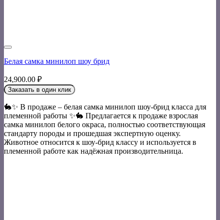
Белая самка минилоп шоу брид
24,900.00
₽
Заказать в один клик
🐇✨ В продаже – белая самка минилоп шоу-брид класса для
племенной работы ✨🐇 Предлагается к продаже взрослая
самка минилоп белого окраса, полностью соответствующая
стандарту породы и прошедшая экспертную оценку.
Животное относится к шоу-брид классу и используется в
племенной работе как надёжная производительница.