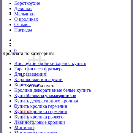
Короткоухие
Девочки
Мальчики
О кроликах
Отзывы
Награды
0
Крольчата по категориям
Вислоухие кролики бараны купить
Гарантия веса и размера
Для разведения
Карликовый вислоухий
Короткоухие
Корзина пуста.
Кролики декоративные белые купить
Купить голландских кроликов
Вернуться в магазин
Купить декоративного кролика
0
Купить кролика гермелин
Корзина
Купить кролика гермелин
Купить кролика рыжего
Львиноголовые кролики
Минилоп
Минилопы под заказ