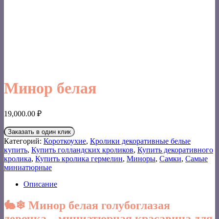
Минор белая
19,000.00
₽
Заказать в один клик
Категорий:
Короткоухие
,
Кролики декоративные белые
купить
,
Купить голландских кроликов
,
Купить декоративного
кролика
,
Купить кролика гермелин
,
Миноры
,
Самки
,
Самые
миниатюрные
Описание
🐇❄
Минор белая голубоглазая
девочка – миниатюрная красавица для