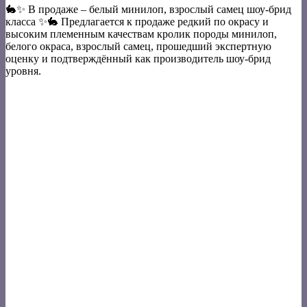
🐇✨ В продаже – белый минилоп, взрослый самец шоу-брид
класса ✨🐇 Предлагается к продаже редкий по окрасу и
высоким племенным качествам кролик породы минилоп,
белого окраса, взрослый самец, прошедший экспертную
оценку и подтверждённый как производитель шоу-брид
уровня.