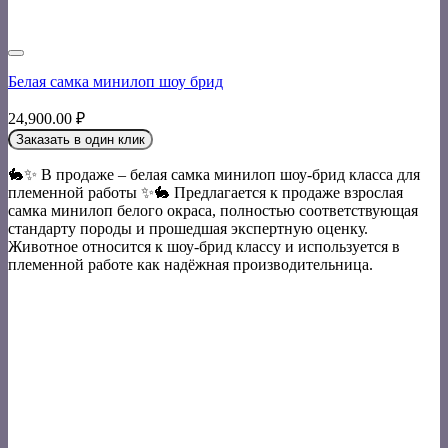
Белая самка минилоп шоу брид
24,900.00
₽
Заказать в один клик
🐇✨ В продаже – белая самка минилоп шоу-брид класса для
племенной работы ✨🐇 Предлагается к продаже взрослая
самка минилоп белого окраса, полностью соответствующая
стандарту породы и прошедшая экспертную оценку.
Животное относится к шоу-брид классу и используется в
племенной работе как надёжная производительница.