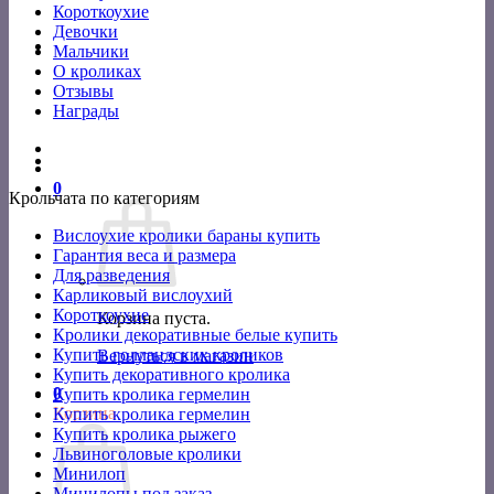
Короткоухие
Девочки
Мальчики
О кроликах
Отзывы
Награды
0
Крольчата по категориям
Вислоухие кролики бараны купить
Гарантия веса и размера
Для разведения
Карликовый вислоухий
Короткоухие
Корзина пуста.
Кролики декоративные белые купить
Купить голландских кроликов
Вернуться в магазин
Купить декоративного кролика
0
Купить кролика гермелин
Корзина
Купить кролика гермелин
Купить кролика рыжего
Львиноголовые кролики
Минилоп
Минилопы под заказ