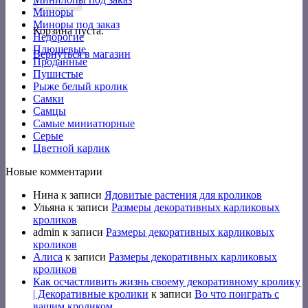
Миноры
Миноры под заказ
Корзина пуста.
Недорогие
Плюшевые
Вернуться в магазин
Проданные
Пушистые
Рыже белый кролик
Самки
Самцы
Самые миниатюрные
Серые
Цветной карлик
Новые комментарии
Нина
к записи
Ядовитые растения для кроликов
Ульяна
к записи
Размеры декоративных карликовых
кроликов
admin
к записи
Размеры декоративных карликовых
кроликов
Алиса
к записи
Размеры декоративных карликовых
кроликов
Как осчастливить жизнь своему декоративному кролику
| Декоративные кролики
к записи
Во что поиграть с
вашим кроликом