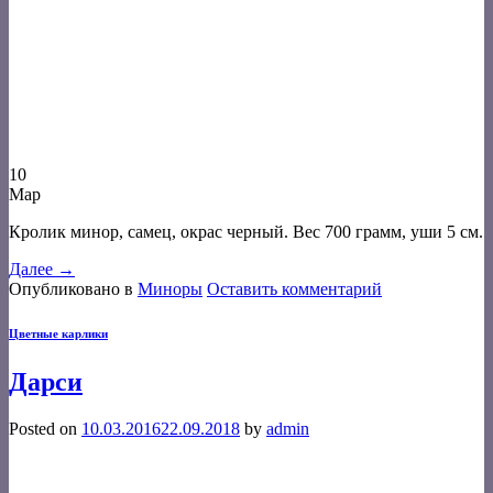
10
Мар
Кролик минор, самец, окрас черный. Вес 700 грамм, уши 5 см.
Далее
→
Опубликовано в
Миноры
Оставить комментарий
Цветные карлики
Дарси
Posted on
10.03.2016
22.09.2018
by
admin