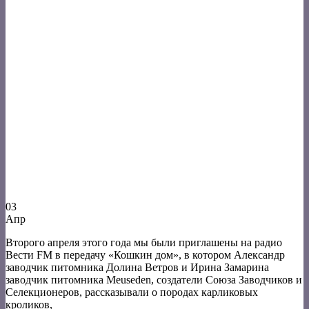
03
Апр
Второго апреля этого года мы были приглашены на радио
Вести FM в передачу «Кошкин дом», в котором Александр
заводчик питомника Долина Ветров и Ирина Замарина
заводчик питомника Meuseden, создатели Союза Заводчиков и
Селекционеров, рассказывали о породах карликовых
кроликов,