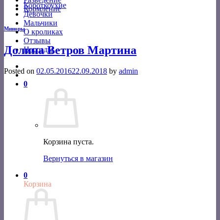
Короткоухие
Кормление
Девочки
Мальчики
Миноры
О кроликах
Отзывы
Долина Ветров Мартина
Награды
Posted on
02.05.2016
22.09.2018
by
admin
0
Корзина пуста.
Вернуться в магазин
0
Корзина