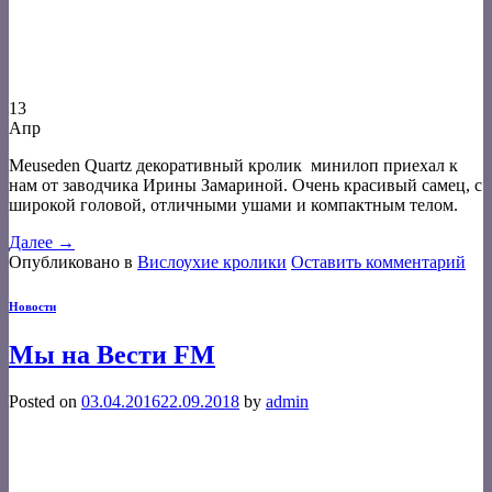
13
Апр
Meuseden Quartz декоративный кролик минилоп приехал к
нам от заводчика Ирины Замариной. Очень красивый самец, с
широкой головой, отличными ушами и компактным телом.
Далее
→
Опубликовано в
Вислоухие кролики
Оставить комментарий
Новости
Мы на Вести FM
Posted on
03.04.2016
22.09.2018
by
admin