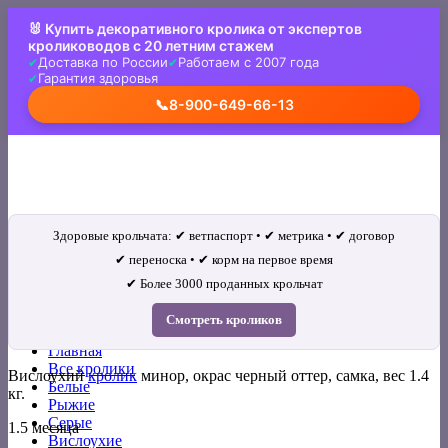
Skip
🐰 Купить декоративного кролика от экспертов
to
кролиководов с 20 летним стажем
content
Доставка по России
Работаем с 2007 года
Гарантия здоровья
📞
8-900-649-66-13
Здоровые крольчата: ✔ ветпаспорт • ✔ метрика • ✔ договор
✔ переноска • ✔ корм на первое время
✔ Более 3000 проданных крольчат
Искать:
Смотреть кроликов
Главная
Все кролики
Вислоухий
кролик
минор, окрас черный оттер, самка, вес 1.4
Белые
кг.
Рыжие
Серые
1.5 месяца
Вислоухие