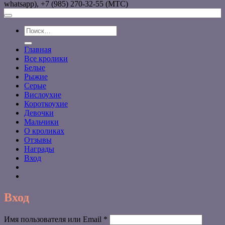
whatsapp), +7 (985) 270-32-55 (МТС)
Искать:
Главная
Все кролики
Белые
Рыжие
Серые
Вислоухие
Короткоухие
Девочки
Мальчики
О кроликах
Отзывы
Награды
Вход
Вход
Обязательно
Имя пользователя или Email
*