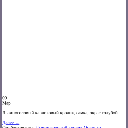
09
Мар
Львиноголовый карликовый кролик, самка, окрас голубой.
Далее
→
Опубликовано в
Львиноголовый кролик
Оставить