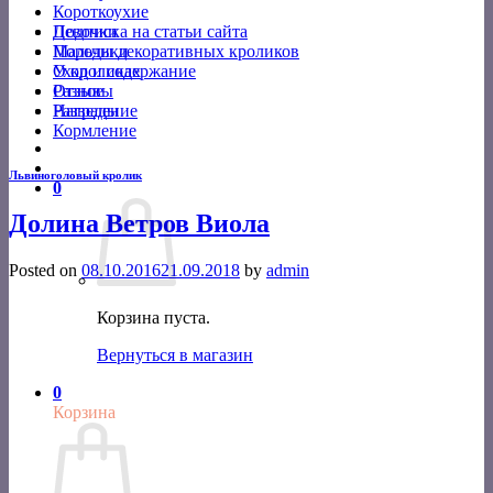
Короткоухие
Подписка на статьи сайта
Девочки
Породы декоративных кроликов
Мальчики
Уход и содержание
О кроликах
Разное
Отзывы
Разведение
Награды
Кормление
Львиноголовый кролик
0
Долина Ветров Виола
Posted on
08.10.2016
21.09.2018
by
admin
Корзина пуста.
Вернуться в магазин
0
Корзина