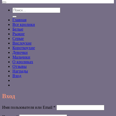
Искать:
Главная
Все кролики
Белые
Рыжие
Серые
Вислоухие
Короткоухие
Девочки
Мальчики
О кроликах
Отзывы
Награды
Вход
Вход
Обязательно
Имя пользователя или Email
*