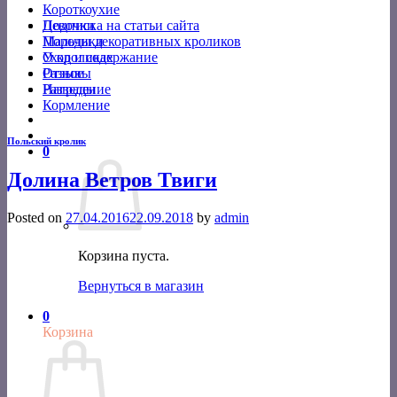
Короткоухие
Подписка на статьи сайта
Девочки
Породы декоративных кроликов
Мальчики
Уход и содержание
О кроликах
Разное
Отзывы
Разведение
Награды
Кормление
Польский кролик
0
Долина Ветров Твиги
Posted on
27.04.2016
22.09.2018
by
admin
Корзина пуста.
Вернуться в магазин
0
Корзина