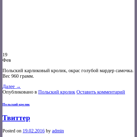
19
Фев
Польский карликовый кролик, окрас голубой мардер самочка.
Вес 960 грамм.
Далее
→
Опубликовано в
Польский кролик
Оставить комментарий
Польский кролик
Твиттер
Posted on
19.02.2016
by
admin