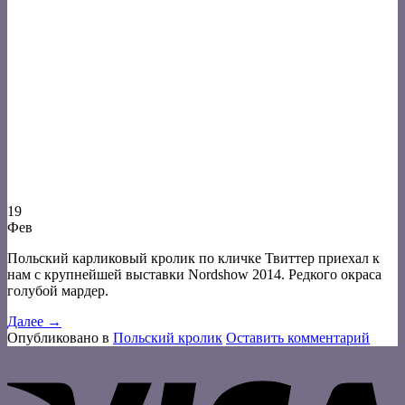
19
Фев
Польский карликовый кролик по кличке Твиттер приехал к
нам с крупнейшей выставки Nordshow 2014. Редкого окраса
голубой мардер.
Далее
→
Опубликовано в
Польский кролик
Оставить комментарий
V