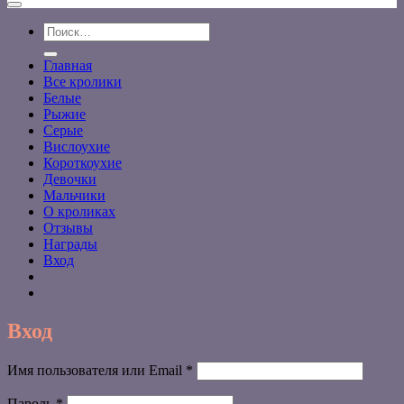
Искать:
Главная
Все кролики
Белые
Рыжие
Серые
Вислоухие
Короткоухие
Девочки
Мальчики
О кроликах
Отзывы
Награды
Вход
Вход
Обязательно
Имя пользователя или Email
*
Обязательно
Пароль
*