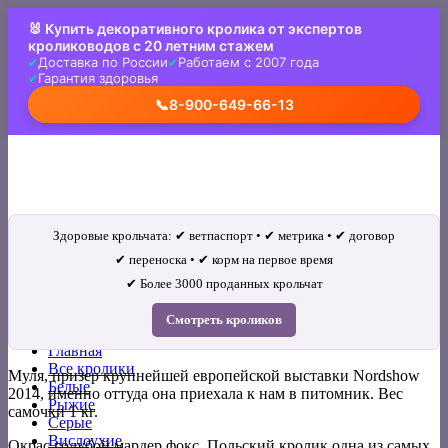
Skip
🐰 Купить декоративного кролика от экспертов
to
кролиководов с 20 летним стажем
content
Доставка по России
Работаем с 2007 года
Гарантия здоровья
📞
8-900-649-66-13
Здоровые крольчата: ✔ ветпаспорт • ✔ метрика • ✔ договор
✔ переноска • ✔ корм на первое время
✔ Более 3000 проданных крольчат
Искать:
Смотреть кроликов
Главная
Все кролики
Муля, призер крупнейшей европейской выставки Nordshow
Белые
2014, именно оттуда она приехала к нам в питомник. Вес
Рыжие
самочки 1 кг.
Серые
Вислоухие
Окрас голубой мардер фокс. Польский кролик одна из самых