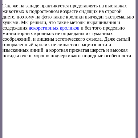
Так, же на западе практикуется представлять на выставках
животных в подростковом возрасте сидящих на строгой
диете, поэтому на фото такие кролики выглядят экстремально
худыми. Мы решили, что такие методы выращивания и
содержания
декоративных кроликов
и без того предельно
миниатюрных кроликов не оправданы из гуманных
соображений, и лишены эстетического смысла. Даже сытый
откормленный кролик не лишается грациозности и
изысканных линий, а короткая прижатая шерсть и высокая
посадка очень хорошо подчеркивают породные особенности.