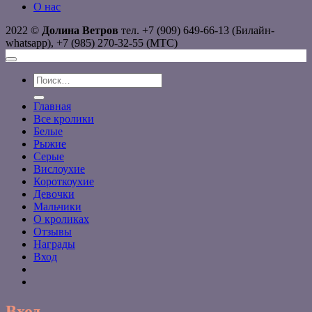
О нас
2022 ©
Долина Ветров
тел. +7 (909) 649-66-13 (Билайн-
whatsapp), +7 (985) 270-32-55 (МТС)
Искать:
Главная
Все кролики
Белые
Рыжие
Серые
Вислоухие
Короткоухие
Девочки
Мальчики
О кроликах
Отзывы
Награды
Вход
Вход