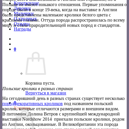
Короткоухие
Польше не имеют никакого отношения. Первые упоминания о
Девочки
породе были в конце 19-века, когда на выставке в Англии
Мальчики
были представлены маленькие кролики белого цвета с
О кроликах
красными глазами. Оттуда порода распространилась по всему
Отзывы
миру и стала прародительницей новых пород и стандартов.
Награды
0
Корзина пуста.
Польские кролики в разных странах
Вернуться в магазин
На сегодняшний день в разных странах существует несколько
0
пород декоративных кроликов
под названием польский
Корзина
кролик, которые отличаются размерами и внешним видом.
В питомник Долина Ветров с крупнейшей международной
выставки Nordshow 2014 приехали польские кролики, родом
из Англии, окольцованные. В Великобритании эта порода