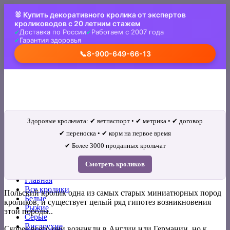
Skip
🐰 Купить декоративного кролика от экспертов
to
кролиководов с 20 летним стажем
content
Доставка по России
Работаем с 2007 года
Гарантия здоровья
📞
8-900-649-66-13
Здоровые крольчата: ✔ ветпаспорт • ✔ метрика • ✔ договор
✔ переноска • ✔ корм на первое время
✔ Более 3000 проданных крольчат
Искать:
Смотреть кроликов
Главная
Все кролики
Польский кролик одна из самых старых миниатюрных пород
Белые
кроликов, и существует целый ряд гипотез возникновения
Рыжие
этой породы..
Серые
Вислоухие
Скорее всего они возникли в Англии или Германии, но к