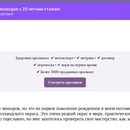
иководов с 20 летним стажем
доровья
Здоровые крольчата: ✔ ветпаспорт • ✔ метрика • ✔ договор
✔ переноска • ✔ корм на первое время
✔ Более 3000 проданных крольчат
Смотреть кроликов
у миноров, но это не первое поколение рожденное в моем питом
олландского окраса. Это очень редкий окрас в мире, практическ
тщеславно, но мне захотелось проверить свое мастерство, как зав