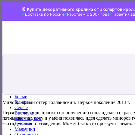
Skip
🐰 Купить декоративного кролика от экспертов крол
to
Доставка по России
Работаем с 2007 года
Гарантия з
content
Искать:
Главная
Все кролики
Белые
Рыжие
Минор, черный оттер голландский. Первое поколение 2013 г.
Серые
Первое поколение проекта по получению голландского окраса 
Вислоухие
пятнышком на носу и у меня появилась идея сделать миноров г
Короткоухие
его получения и разведения. Может быть это прозвучит немного 
Девочки
Мальчики
О кроликах