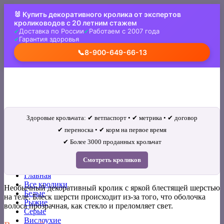
Skip
🐰 Купить декоративного кролика от экспертов
to
кролиководов с 20 летним стажем
content
Доставка по России
Работаем с 2007 года
Гарантия здоровья
📞
8-900-649-66-13
Здоровые крольчата: ✔ ветпаспорт • ✔ метрика • ✔ договор
✔ переноска • ✔ корм на первое время
✔ Более 3000 проданных крольчат
Искать:
Смотреть кроликов
Главная
Все кролики
Необычный декоративный кролик с яркой блестящей шерстью
Белые
на теле. Блеск шерсти происходит из-за того, что оболочка
Рыжие
волоса прозрачная, как стекло и преломляет свет.
Серые
Вислоухие