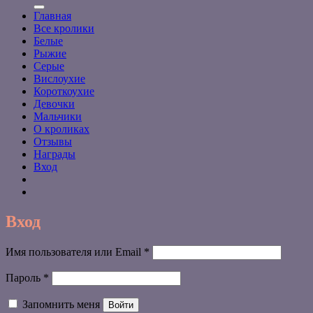
Главная
Все кролики
Белые
Рыжие
Серые
Вислоухие
Короткоухие
Девочки
Мальчики
О кроликах
Отзывы
Награды
Вход
Вход
Обязательно
Имя пользователя или Email
*
Обязательно
Пароль
*
Запомнить меня
Войти