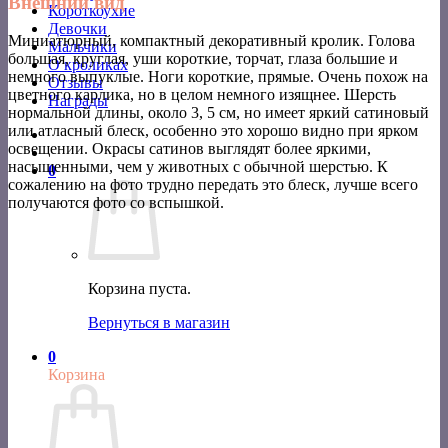
Внешний вид
Короткоухие
Девочки
Миниатюрный, компактный декоративный кролик. Голова
Мальчики
большая, круглая, уши короткие, торчат, глаза большие и
О кроликах
немного выпуклые. Ноги короткие, прямые. Очень похож на
Отзывы
цветного карлика, но в целом немного изящнее. Шерсть
Награды
нормальной длины, около 3, 5 см, но имеет яркий сатиновый
или атласный блеск, особенно это хорошо видно при ярком
освещении. Окрасы сатинов выглядят более яркими,
насыщенными, чем у животных с обычной шерстью. К
0
сожалению на фото трудно передать это блеск, лучше всего
получаются фото со вспышкой.
Корзина пуста.
Вернуться в магазин
0
Корзина