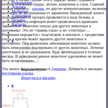
Короткоухие
печень, селезенку, сердце, легкие, кишечник и глаза. Главный
Девочки
хозяин паразита –
кролик
, но другие млекопитающие, включая
Мальчики
человека, не застрахованы от заражения. Врожденный зооноз
О кроликах
(передаваемый от матери) проявляется в виде бельма, в
Отзывы
дальнейшем эта инфекция может проявляться в кривошее.
Награды
Зараженное животное опасно для других животных в
питомнике. Это не «травма глаза» и не «генетика»…
Инфекция передается с подстилкой, в контакте, с предметами
ухода и кролик может заразить других животных в
0
питомнике. При выявлении заболевания животное должно
быть немедленно изолировано от других животных. Лечение
длительное и не однозначное. Курс фенбендазола в течение
месяца. В разведение данное животное однозначно не может
быть использовано..
Эта запись была размещена в
Здоровье
. Добавить в закладки
Корзина пуста.
постоянная ссылка
.
Вернуться в магазин
0
Корзина
admin