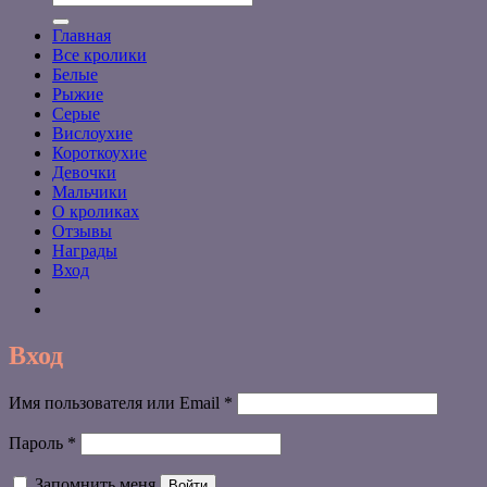
Главная
Все кролики
Белые
Рыжие
Серые
Вислоухие
Короткоухие
Девочки
Мальчики
О кроликах
Отзывы
Награды
Вход
Вход
Обязательно
Имя пользователя или Email
*
Обязательно
Пароль
*
Запомнить меня
Войти