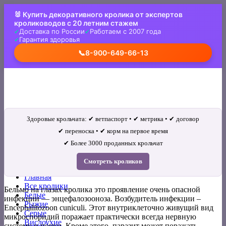
Skip
🐰 Купить декоративного кролика от экспертов
to
кролиководов с 20 летним стажем
content
Доставка по России
Работаем с 2007 года
Гарантия здоровья
📞
8-900-649-66-13
Здоровые крольчата: ✔ ветпаспорт • ✔ метрика • ✔ договор
✔ переноска • ✔ корм на первое время
✔ Более 3000 проданных крольчат
Искать:
Смотреть кроликов
Главная
Все кролики
Бельмо на глазах кролика это проявление очень опасной
Белые
инфекции — энцефалозооноза. Возбудитель инфекции –
Рыжие
Encephalitozoon cuniculi. Этот внутриклеточно живущий вид
Серые
микроспоридий поражает практически всегда нервную
Вислоухие
систему и почки. Кроме этого, паразит может поражать