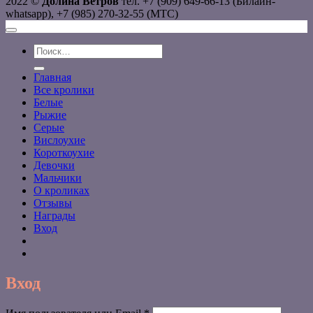
2022 ©
Долина Ветров
тел. +7 (909) 649-66-13 (Билайн-
whatsapp), +7 (985) 270-32-55 (МТС)
Искать:
Главная
Все кролики
Белые
Рыжие
Серые
Вислоухие
Короткоухие
Девочки
Мальчики
О кроликах
Отзывы
Награды
Вход
Вход
Обязательно