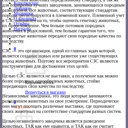
Короткоухие
для поощрения лучших заводчиков, занимающихся породным
Девочки
разведением. Все животные, соответствующие стандартам
Мальчики
породы, регистрируются в племенной книге. Племенной учет
О кроликах
в СЗС направлен на то, чтобы оценить генетику животных,
Отзывы
их происхождение. Чем больше потомков породных
Награды
животных в родословной, тем больше гарантия того, что
породистые животные передают свои породные качества по
наследству.
0
СЗС — это организация, одной из главных задач которой,
является создание новых или развитие уже существующих
пород животных. Поэтому все мероприятия СЗС являются
инструментами для достижения этих целей.
Целью СЗС являются не выставки, а получение как можно
более породных однообразных животных, стойко
Корзина пуста.
передающих свои качества по наследству.
Вернуться в магазин
Независимые заводчики, это люди которые занимаются
разведением животных на свое усмотрение. Периодически
0
они могут посещать различные выставки, где оценивают
Корзина
своих животных на соответствие стандартам разных систем.
Целью независимого заводчика является разведение
животных, ТАК как ему нравится, и ТАК как он считает