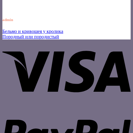
admin
Бельмо и кривошея у кролика
Породный или породистый
V
P