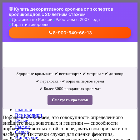
Skip
🐰 Купить декоративного кролика от экспертов
to
кролиководов с 20 летним стажем
content
Доставка по России
Работаем с 2007 года
Гарантия здоровья
📞
8-900-649-66-13
Здоровые крольчата: ✔ ветпаспорт • ✔ метрика • ✔ договор
✔ переноска • ✔ корм на первое время
✔ Более 3000 проданных крольчат
Искать:
Смотреть кроликов
Главная
Все кролики
Порода, как мы знаем, это совокупность определенного
Белые
внешнего вида животных и генетики — способности
Рыжие
породных животных стойко передавать свои признаки по
Серые
наследству. Выставки служат для оценки фенотипа,
Вислоухие
соответствия животных определенному стандарту, а так же