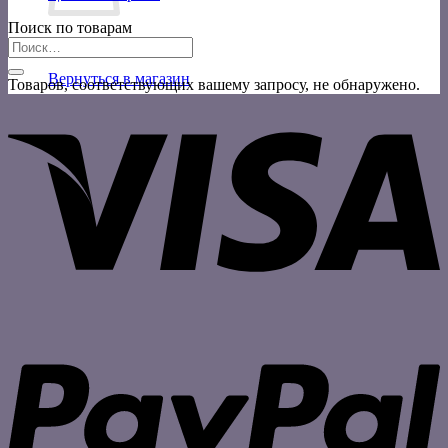
Поиск по товарам
Искать:
Корзина пуста.
Вернуться в магазин
Товаров, соответствующих вашему запросу, не обнаружено.
V
P