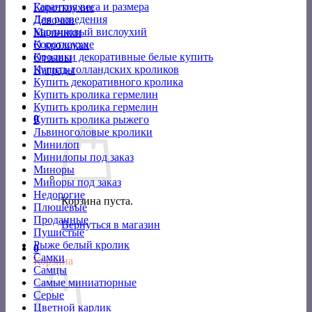
Гарантия веса и размера
Короткоухие
Для разведения
Девочки
Карликовый вислоухий
Мальчики
Короткоухие
О кроликах
Кролики декоративные белые купить
Отзывы
Купить голландских кроликов
Награды
Купить декоративного кролика
Купить кролика гермелин
Купить кролика гермелин
0
Купить кролика рыжего
Львиноголовые кролики
Минилоп
Минилопы под заказ
Миноры
Миноры под заказ
Недорогие
Корзина пуста.
Плюшевые
Проданные
Вернуться в магазин
Пушистые
Рыже белый кролик
0
Самки
Корзина
Самцы
Самые миниатюрные
Серые
Цветной карлик