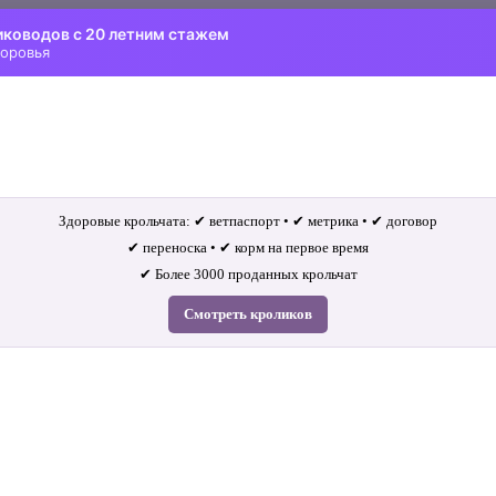
иководов с 20 летним стажем
доровья
Здоровые крольчата: ✔ ветпаспорт • ✔ метрика • ✔ договор
✔ переноска • ✔ корм на первое время
✔ Более 3000 проданных крольчат
Смотреть кроликов