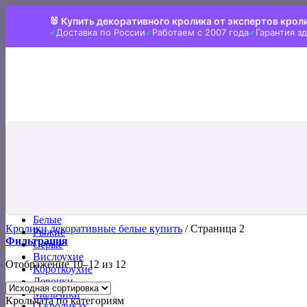
Skip
🐰 Купить декоративного кролика от экспертов крол
to
Доставка по России
Работаем с 2007 года
Гарантия з
content
Искать:
Главная
Все кролики
Белые
Кролики декоративные белые купить
/
Страница 2
Рыжие
Фильтрация
Серые
Вислоухие
Отображение 10–12 из 12
Короткоухие
Девочки
Мальчики
Крольчата по категориям
О кроликах