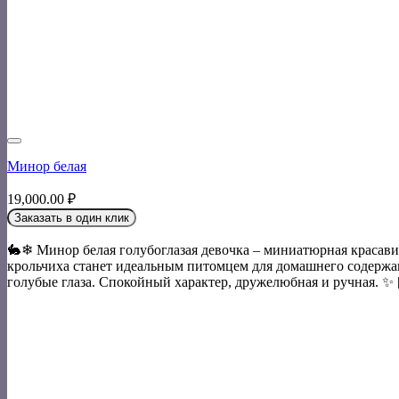
Минор белая
19,000.00
₽
Заказать в один клик
🐇❄ Минор белая голубоглазая девочка – миниатюрная красави
крольчиха станет идеальным питомцем для домашнего содержан
голубые глаза. Спокойный характер, дружелюбная и ручная. ✨ [.