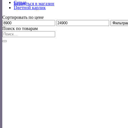
Серые
Вернуться в магазин
Цветной карлик
Сортировать по цене
Минимальная
Максимальная
Фильтра
цена
цена
Поиск по товарам
Искать: