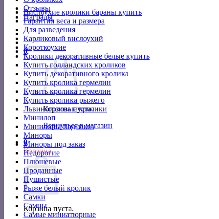
Отзывы
Вислоухие кролики бараны купить
Награды
Гарантия веса и размера
Для разведения
Карликовый вислоухий
Короткоухие
0
Кролики декоративные белые купить
Купить голландских кроликов
Купить декоративного кролика
Купить кролика гермелин
Купить кролика гермелин
Купить кролика рыжего
Львиноголовые кролики
Корзина пуста.
Минилоп
Вернуться в магазин
Минилопы под заказ
Миноры
0
Миноры под заказ
Корзина
Недорогие
Плюшевые
Проданные
Пушистые
Рыже белый кролик
Самки
Самцы
Корзина пуста.
Самые миниатюрные