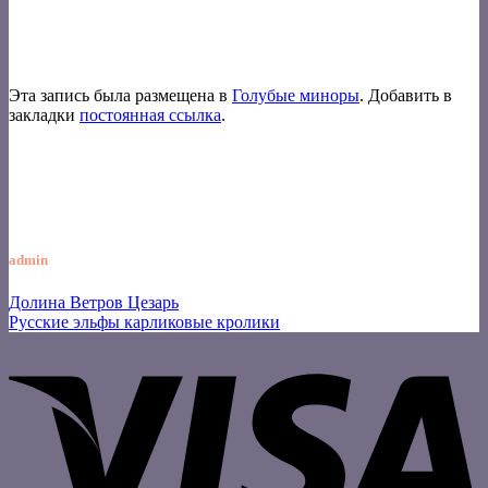
Эта запись была размещена в
Голубые миноры
. Добавить в
закладки
постоянная ссылка
.
admin
Долина Ветров Цезарь
Русские эльфы карликовые кролики
V