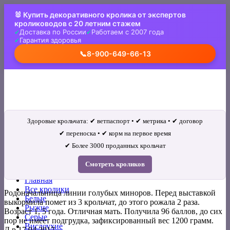
Skip
🐰 Купить декоративного кролика от экспертов
to
кролиководов с 20 летним стажем
content
Доставка по России
Работаем с 2007 года
Гарантия здоровья
📞
8-900-649-66-13
Здоровые крольчата: ✔ ветпаспорт • ✔ метрика • ✔ договор
✔ переноска • ✔ корм на первое время
✔ Более 3000 проданных крольчат
Искать:
Смотреть кроликов
Главная
Все кролики
Родоначальница линии голубых миноров.
Перед выставкой
Белые
выкормила помет из 3 крольчат, до этого рожала 2 раза.
Рыжие
Возраст 1, 5 года. Отличная мать. Получила 96 баллов, до сих
Серые
пор не имеет подгрудка, зафиксированный вес 1200 грамм.
Вислоухие
Д.р.17.04.2017.