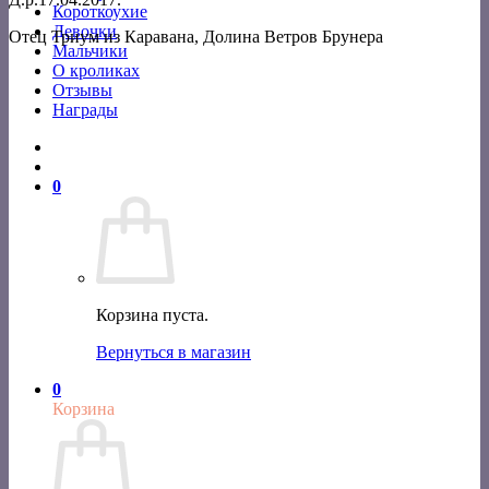
Короткоухие
Девочки
Отец Триум из Каравана, Долина Ветров Брунера
Мальчики
О кроликах
Отзывы
Награды
0
Корзина пуста.
Вернуться в магазин
0
Корзина