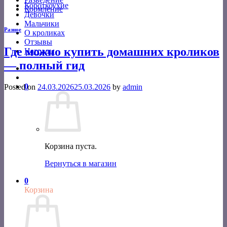
Короткоухие
Кормление
Девочки
Мальчики
Разное
О кроликах
Отзывы
Где можно купить домашних кроликов
Награды
— полный гид
0
Posted on
24.03.2026
25.03.2026
by
admin
Корзина пуста.
Вернуться в магазин
0
Корзина