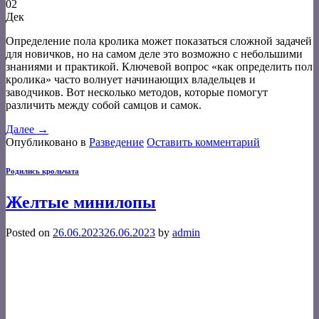
02
Дек
Определение пола кролика может показаться сложной задачей
для новичков, но на самом деле это возможно с небольшими
знаниями и практикой. Ключевой вопрос «как определить пол
кролика» часто волнует начинающих владельцев и
заводчиков. Вот несколько методов, которые помогут
различить между собой самцов и самок.
Далее
→
Опубликовано в
Разведение
Оставить комментарий
Родились крольчата
Желтые минилопы
Posted on
26.06.2023
26.06.2023
by
admin