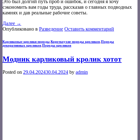
Это был долгий путь проб и ошибок, и сегодня я хочу
сэкономить вам годы труда, рассказав о главных подводных
камнях и дав реальные рабочие советы.
Далее
→
Опубликовано в
Разведение
Оставить комментарий
Карликовые кролики породы
,
Короткоухие породы кроликов
,
Породы
декоративных кроликов
,
Породы кроликов
Модник карликовый кролик хотот
Posted on
29.04.2024
30.04.2024
by
admin