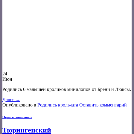
24
Июн
Родились 6 малышей кроликов минилопов от Брени и Люксы.
Далее
→
Опубликовано в
Родились крольчата
Оставить комментарий
Окрасы минилопов
Тюрингенский