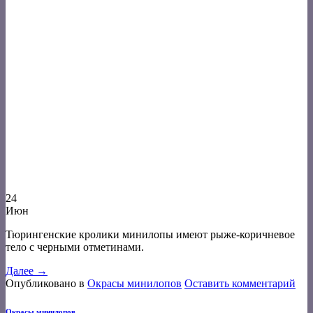
24
Июн
Тюрингенские кролики минилопы имеют рыже-коричневое
тело с черными отметинами.
Далее
→
Опубликовано в
Окрасы минилопов
Оставить комментарий
Окрасы минилопов