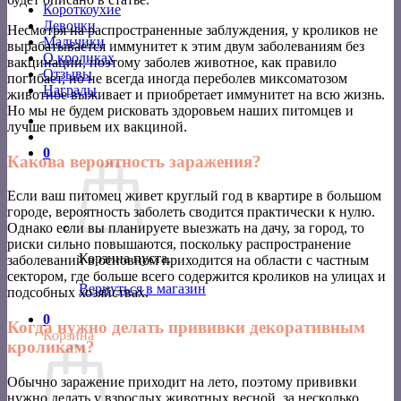
Короткоухие
Девочки
Несмотря на распространенные заблуждения, у кроликов не
Мальчики
вырабатывается иммунитет к этим двум заболеваниям без
О кроликах
вакцинации, поэтому заболев животное, как правило
Отзывы
погибает, но не всегда иногда переболев миксоматозом
Награды
животное выживает и приобретает иммунитет на всю жизнь.
Но мы не будем рисковать здоровьем наших питомцев и
лучше привьем их вакциной.
0
Какова вероятность заражения?
Если ваш питомец живет круглый год в квартире в большом
городе, вероятность заболеть сводится практически к нулю.
Однако если вы планируете выезжать на дачу, за город, то
риски сильно повышаются, поскольку распространение
Корзина пуста.
заболеваний в основном приходится на области с частным
сектором, где больше всего содержится кроликов на улицах и
Вернуться в магазин
подсобных хозяйствах.
0
Когда нужно делать прививки декоративным
Корзина
кроликам?
Обычно заражение приходит на лето, поэтому прививки
нужно делать у взрослых животных весной, за несколько