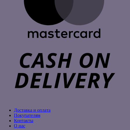
C
D
Доставка и оплата
Покупателям
Контакты
О нас