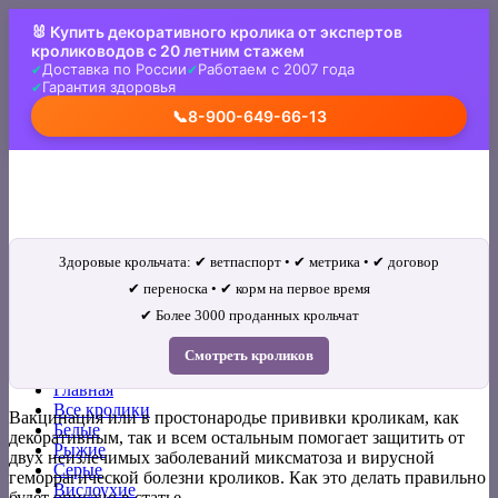
Skip
🐰 Купить декоративного кролика от экспертов
to
кролиководов с 20 летним стажем
content
Доставка по России
Работаем с 2007 года
Гарантия здоровья
📞
8-900-649-66-13
Здоровые крольчата: ✔ ветпаспорт • ✔ метрика • ✔ договор
✔ переноска • ✔ корм на первое время
✔ Более 3000 проданных крольчат
Искать:
Смотреть кроликов
Главная
Все кролики
Вакцинация или в простонародье прививки кроликам, как
Белые
декоративным, так и всем остальным помогает защитить от
Рыжие
двух неизлечимых заболеваний миксматоза и вирусной
Серые
геморрагической болезни кроликов. Как это делать правильно
Вислоухие
будет описано в статье.