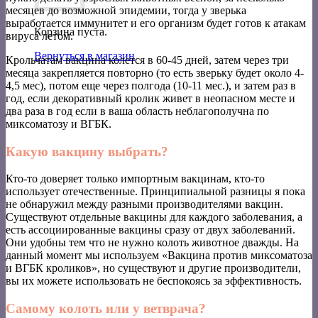
месяцев до возможной эпидемии, тогда у зверька
выработается иммунитет и его организм будет готов к атакам
Корзина пуста.
вируса летом.
Вернуться в магазин
Крольчатам вакцина колется в 60-45 дней, затем через три
месяца закрепляется повторно (то есть зверьку будет около 4-
4,5 мес), потом еще через полгода (10-11 мес.), и затем раз в
год, если декоративный кролик живет в неопасном месте и
два раза в год если в ваша область неблагополучна по
миксоматозу и ВГБК.
Какую вакцину выбрать?
Кто-то доверяет только импортным вакцинам, кто-то
использует отечественные. Принципиальной разницы я пока
не обнаружил между разными производителями вакцин.
Существуют отдельные вакцины для каждого заболевания, а
есть ассоциированные вакцины сразу от двух заболеваний.
Они удобны тем что не нужно колоть животное дважды. На
данный момент мы используем «Вакцина против миксоматоза
и ВГБК кроликов», но существуют и другие производители,
вы их можете использовать не беспокоясь за эффективность.
Самому колоть или у ветврача?