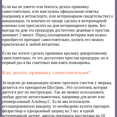
Если вы не умеете или боитесь делать прививку
самостоятельно, или вам нужна официальная отметка
(например в ветпаспорте, или ветеринарном свидетельстве) о
вакцинации, то конечно ее проще сделать в ветеринарной
клинике или пригласить на дом ветеринарного врача. Без
выезда на дом эта процедура достаточно дешевая и простая,
занимает 5 минут. Перед посещением ветврача вам нужно
приобрести препарат самостоятельно, купить его можно
практически в любой ветаптеке.
Если вы хотите сделать прививки кролику декоративному
самостоятельно, то это достаточно простая процедура, но в
первый раз я бы советовал вам взять помощника.
Как делать прививку самостоятельно?
За неделю до вакцинации нужно прогнать глистов у зверька,
делается это препаратом Шустрик. Это суспензия, которая
дается в рот по инструкции. Так же можно использовать
любые другие антигельментики, например для котят или
универсальный Альбенд С. Если мы используем
ассоциированную вакцину, то необходимо купить препарат,
физраствор и одноразовый шприц на 5 мл. в одной
ветеринарной аптеке. ампула препарата рассчитана на 10