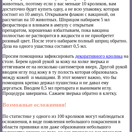
животных, поэтому если у вас меньше 10 кроликов, вам
достаточно будет купить одну, а не всю упаковку, которая
состоит из 10 ампул. Открываем флакон с вакциной, он
рассчитан на 10 животных. Шприцом набираем 5 мл
физраствора и вливаем в ампулу с открытым
препаратом, хорошенько взбалтываем, пока вакцина
полностью не растворится в жидкости и не приобретет
розовый цвет. После этого набираем полный шприц обратно.
Доза на одного ушастика составит 0,5 мл.
Просим помощника зафиксировать
декоративного кролика
на
столе. Берем одной рукой за кожу на холке зверька и
оттягиваем ее на несколько сантиметров вверх. Другой рукой
вводим иглу под кожу в ту полость которая образовалась
между кожей и мышцами. В этот момент важно, что бы
помощник крепко держал пушистика и не давал ему
дергаться. Вводим 0,5 мл препарата и вынимаем иглу.
Процедура завершена. Сажаем зверька обратно в клетку.
Возможные осложнения!
По статистике у одного из 100 кроликов могут наблюдаться
осложнения, в виде появления небольшого покраснения в
области прививки или даже образования небольшого