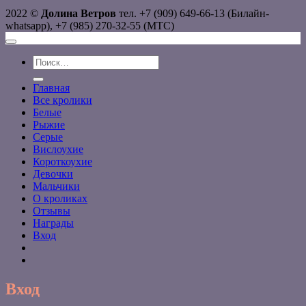
2022 ©
Долина Ветров
тел. +7 (909) 649-66-13 (Билайн-
whatsapp), +7 (985) 270-32-55 (МТС)
Искать:
Главная
Все кролики
Белые
Рыжие
Серые
Вислоухие
Короткоухие
Девочки
Мальчики
О кроликах
Отзывы
Награды
Вход
Вход