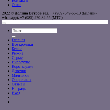
Контакты
О нас
2022 ©
Долина Ветров
тел. +7 (909) 649-66-13 (Билайн-
whatsapp), +7 (985) 270-32-55 (МТС)
Искать:
Главная
Все кролики
Белые
Рыжие
Серые
Вислоухие
Короткоухие
Девочки
Мальчики
О кроликах
Отзывы
Награды
Вход