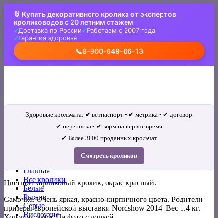
Skip
🐰 Купить декоративного кролика от экспертов
to
кролиководов с 20 летним стажем
content
Доставка по России
Работаем с 2007 года
Гарантия здоровья
📞
8-900-649-66-13
Здоровые крольчата: ✔ ветпаспорт • ✔ метрика • ✔ договор
✔ переноска • ✔ корм на первое время
✔ Более 3000 проданных крольчат
Искать:
Смотреть кроликов
Главная
Все кролики
Цветной карликовый кролик, окрас красный.
Белые
Рыжие
Самочка. Очень яркая, красно-кирпичного цвета. Родители
Серые
призеры европейской выставки Nordshow 2014. Вес 1.4 кг.
Вислоухие
Хорошая мама. На фото с дочкой.