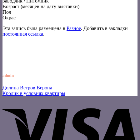
Заводчик / Питомник
Возраст (месяцев на дату выставки)
Пол
Окрас
Эта запись была размещена в
Разное
. Добавить в закладки
постоянная ссылка
.
admin
Долина Ветров Верона
Кролик в условиях квартиры
V