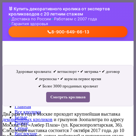
Skip
🐰 Купить декоративного кролика от экспертов
to
кролиководов с 20 летним стажем
content
Доставка по России
Работаем с 2007 года
Гарантия здоровья
📞
8-900-649-66-13
Здоровые крольчата: ✔ ветпаспорт • ✔ метрика • ✔ договор
✔ переноска • ✔ корм на первое время
✔ Более 3000 проданных крольчат
Искать:
Смотреть кроликов
Главная
Все кролики
Два раза в год в Москве проходит крупнейшая выставка
Белые
декоративных кроликов
и грызунов Зоопалитра по адресу
Рыжие
Москва, БЦ «Амбер Плаза» (ул. Краснопролетарская, 36).
Серые
Следующая выставка состоится 7 октября 2017 года. до 10
Вислоухие
тысяч посетителей, сотни любителей и питомников стали