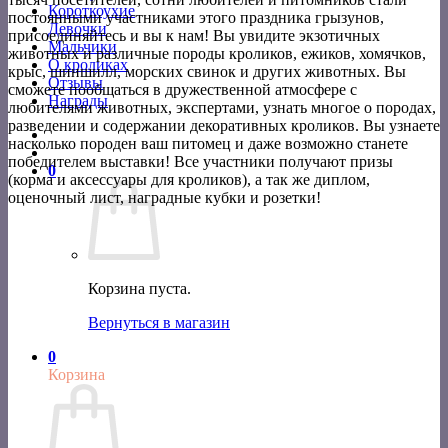
Короткоухие
постоянными участниками этого праздника грызунов,
Девочки
присоединяйтесь и вы к нам! Вы увидите экзотичных
Мальчики
животных и различные породы кроликов, ежиков, хомячков,
О кроликах
крыс, шиншилл, морских свинок и других животных. Вы
Отзывы
сможете пообщаться в дружественной атмосфере с
Награды
любителями животных, экспертами, узнать многое о породах,
разведении и содержании декоративных кроликов. Вы узнаете
насколько породен ваш питомец и даже возможно станете
победителем выставки! Все участники получают призы
0
(корма и аксессуары для кроликов), а так же диплом,
оценочный лист, наградные кубки и розетки!
Корзина пуста.
Вернуться в магазин
0
Корзина