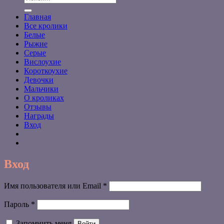
Главная
Все кролики
Белые
Рыжие
Серые
Вислоухие
Короткоухие
Девочки
Мальчики
О кроликах
Отзывы
Награды
Вход
Вход
Обязательно
Имя пользователя или Email
*
Обязательно
Пароль
*
Запомнить меня
Войти