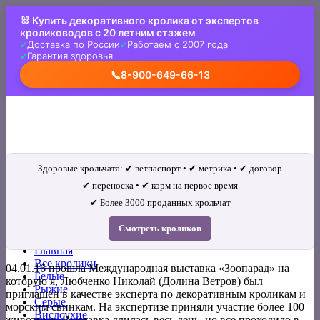
Skip
🐰 Купить декоративного кролика от экспертов
to
кролиководов с 20 летним стажем
content
Доставка по России
Работаем с 2007 года
Гарантия здоровья
📞
8-900-649-66-13
Здоровые крольчата: ✔ ветпаспорт • ✔ метрика • ✔ договор
✔ переноска • ✔ корм на первое время
✔ Более 3000 проданных крольчат
Искать:
Смотреть кроликов
Главная
Все кролики
04.01.16 прошла Международная выставка «Зоопарад» на
Белые
которую я, Любченко Николай (Долина Ветров) был
Рыжие
приглашен в качестве эксперта по декоративным кроликам и
Серые
морским свинкам. На экспертизе приняли участие более 100
Вислоухие
животных. Выставка длилась весь день, но все проходило в