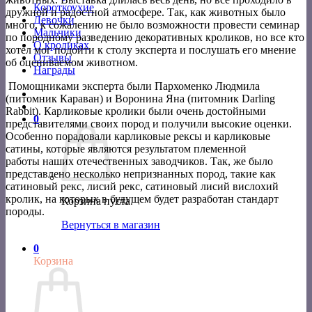
Короткоухие
дружной и радостной атмосфере. Так, как животных было
Девочки
много, к сожалению не было возможности провести семинар
Мальчики
по породному разведению декоративных кроликов, но все кто
О кроликах
хотел мог подойти к столу эксперта и послушать его мнение
Отзывы
об оцениваемом животном.
Награды
Помощниками эксперта были Пархоменко Людмила
(питомник Караван) и Воронина Яна (питомник Darling
Rabbit). Карликовые кролики были очень достойными
0
представителями своих пород и получили высокие оценки.
Особенно порадовали карликовые рексы и карликовые
сатины, которые являются результатом племенной
работы наших отечественных заводчиков. Так, же было
представлено несколько непризнанных пород, такие как
сатиновый рекс, лисий рекс, сатиновый лисий вислохий
кролик, на которых в будущем будет разработан стандарт
Корзина пуста.
породы.
Вернуться в магазин
0
Корзина