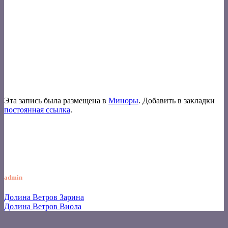
Эта запись была размещена в
Миноры
. Добавить в закладки
постоянная ссылка
.
admin
Долина Ветров Зарина
Долина Ветров Виола
V