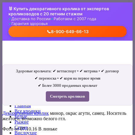
Skip
🐰 Купить декоративного кролика от экспертов
to
кролиководов с 20 летним стажем
content
Доставка по России
Работаем с 2007 года
Гарантия здоровья
📞
8-900-649-66-13
Здоровые крольчата: ✔ ветпаспорт • ✔ метрика • ✔ договор
✔ переноска • ✔ корм на первое время
✔ Более 3000 проданных крольчат
Искать:
Смотреть кроликов
Главная
Все кролики
Декоративный кролик
минор, окрас агути, самец. Носитель
Белые
желтого, возможно белого ггл.
Рыжие
Серые
Фото от 07.10.16 В линьке
Вислоухие