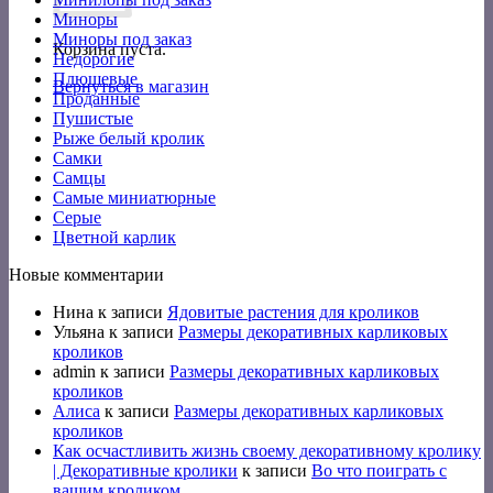
Миноры
Миноры под заказ
Корзина пуста.
Недорогие
Плюшевые
Вернуться в магазин
Проданные
Пушистые
Рыже белый кролик
Самки
Самцы
Самые миниатюрные
Серые
Цветной карлик
Новые комментарии
Нина
к записи
Ядовитые растения для кроликов
Ульяна
к записи
Размеры декоративных карликовых
кроликов
admin
к записи
Размеры декоративных карликовых
кроликов
Алиса
к записи
Размеры декоративных карликовых
кроликов
Как осчастливить жизнь своему декоративному кролику
| Декоративные кролики
к записи
Во что поиграть с
вашим кроликом