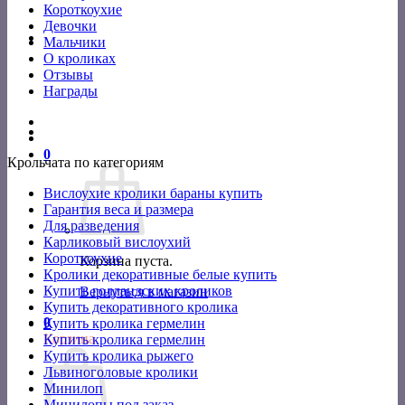
Короткоухие
Девочки
Мальчики
О кроликах
Отзывы
Награды
0
Крольчата по категориям
Вислоухие кролики бараны купить
Гарантия веса и размера
Для разведения
Карликовый вислоухий
Короткоухие
Корзина пуста.
Кролики декоративные белые купить
Купить голландских кроликов
Вернуться в магазин
Купить декоративного кролика
0
Купить кролика гермелин
Корзина
Купить кролика гермелин
Купить кролика рыжего
Львиноголовые кролики
Минилоп
Минилопы под заказ