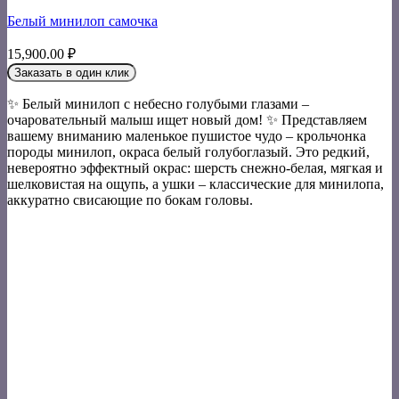
Белый минилоп самочка
15,900.00
₽
Заказать в один клик
✨ Белый минилоп с небесно голубыми глазами –
очаровательный малыш ищет новый дом! ✨ Представляем
вашему вниманию маленькое пушистое чудо – крольчонка
породы минилоп, окраса белый голубоглазый. Это редкий,
невероятно эффектный окрас: шерсть снежно-белая, мягкая и
шелковистая на ощупь, а ушки – классические для минилопа,
аккуратно свисающие по бокам головы.