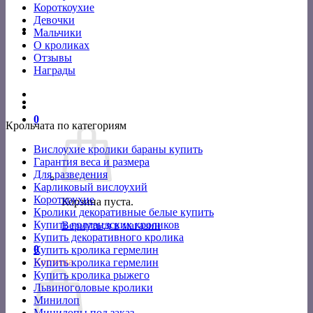
Короткоухие
Девочки
Мальчики
О кроликах
Отзывы
Награды
0
Крольчата по категориям
Вислоухие кролики бараны купить
Гарантия веса и размера
Для разведения
Карликовый вислоухий
Короткоухие
Корзина пуста.
Кролики декоративные белые купить
Купить голландских кроликов
Вернуться в магазин
Купить декоративного кролика
0
Купить кролика гермелин
Корзина
Купить кролика гермелин
Купить кролика рыжего
Львиноголовые кролики
Минилоп
Минилопы под заказ