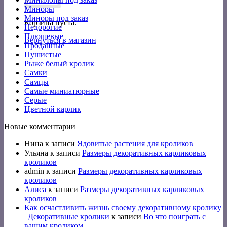
Миноры
Миноры под заказ
Корзина пуста.
Недорогие
Плюшевые
Вернуться в магазин
Проданные
Пушистые
Рыже белый кролик
Самки
Самцы
Самые миниатюрные
Серые
Цветной карлик
Новые комментарии
Нина
к записи
Ядовитые растения для кроликов
Ульяна
к записи
Размеры декоративных карликовых
кроликов
admin
к записи
Размеры декоративных карликовых
кроликов
Алиса
к записи
Размеры декоративных карликовых
кроликов
Как осчастливить жизнь своему декоративному кролику
| Декоративные кролики
к записи
Во что поиграть с
вашим кроликом