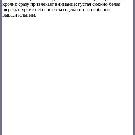
кролик сразу привлекает внимание: густая снежно-белая
шерсть и яркие небесные глаза делают его особенно
выразительным.