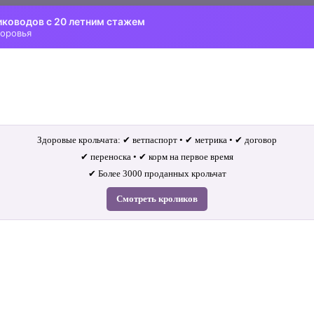
иководов с 20 летним стажем
доровья
Здоровые крольчата: ✔ ветпаспорт • ✔ метрика • ✔ договор
✔ переноска • ✔ корм на первое время
✔ Более 3000 проданных крольчат
Смотреть кроликов