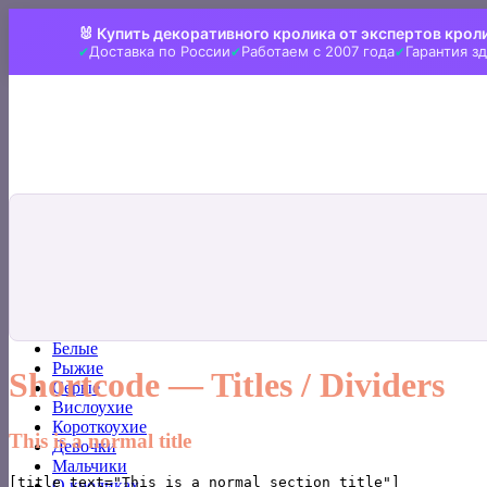
Skip
🐰 Купить декоративного кролика от экспертов крол
to
Доставка по России
Работаем с 2007 года
Гарантия з
content
Искать:
Главная
Все кролики
Белые
Рыжие
Shortcode — Titles / Dividers
Серые
Вислоухие
Короткоухие
This is a normal title
Девочки
Мальчики
О кроликах