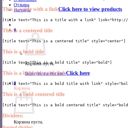
Отзывы
This is a title with a link
Click here to view products
Награды
This is a centered title
0
This is a bold title
Корзина пуста.
This is a bold title with link
Click here
Вернуться в магазин
0
Корзина
This is a bold centered title
Dividers:
Корзина пуста.
Normal divider: