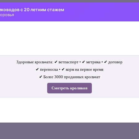
иководов с 20 летним стажем
доровья
Здоровые крольчата: ✔ ветпаспорт • ✔ метрика • ✔ договор
✔ переноска • ✔ корм на первое время
✔ Более 3000 проданных крольчат
Смотреть кроликов