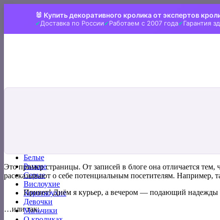
Skip
🐰 Купить декоративного кролика от экспертов крол
to
Доставка по России
Работаем с 2007 года
Гарантия з
content
Искать:
Главная
Все кролики
Белые
Рыжие
Это пример страницы. От записей в блоге она отличается тем, 
Серые
рассказывают о себе потенциальным посетителям. Например, т
Вислоухие
Привет! Днём я курьер, а вечером — подающий надежды ак
Короткоухие
Девочки
…или так:
Мальчики
О кроликах