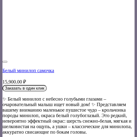
Белый минилоп самочка
15,900.00
₽
Заказать в один клик
✨ Белый минилоп с небесно голубыми глазами –
очаровательный малыш ищет новый дом! ✨ Представляем
вашему вниманию маленькое пушистое чудо – крольчонка
породы минилоп, окраса белый голубоглазый. Это редкий,
невероятно эффектный окрас: шерсть снежно-белая, мягкая и
шелковистая на ощупь, а ушки – классические для минилопа,
аккуратно свисающие по бокам головы.