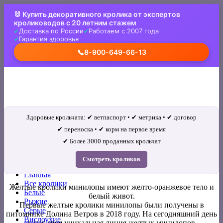
Skip
🐰 Купить декоративного кролика от экспертов
to
кролиководов с 20 летним стажем
content
Доставка по России
Работаем с 2007 года
Гарантия здоровья
📞
8-900-649-66-13
Здоровые крольчата: ✔ ветпаспорт • ✔ метрика • ✔ договор
✔ переноска • ✔ корм на первое время
✔ Более 3000 проданных крольчат
Искать:
Смотреть кроликов
Главная
Все кролики
Желтые кролики минилопы имеют желто-оранжевое тело и
Белые
белый живот.
Рыжие
Первые желтые кролики минилопы были получены в
Серые
питомнике Долина Ветров в 2018 году. На сегодняшний день
Вислоухие
у нас своя уникальная линия желтых минилопов