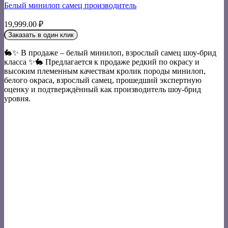
Белый минилоп самец производитель
19,999.00
₽
Заказать в один клик
🐇✨ В продаже – белый минилоп, взрослый самец шоу-брид
класса ✨🐇 Предлагается к продаже редкий по окрасу и
высоким племенным качествам кролик породы минилоп,
белого окраса, взрослый самец, прошедший экспертную
оценку и подтверждённый как производитель шоу-брид
уровня.