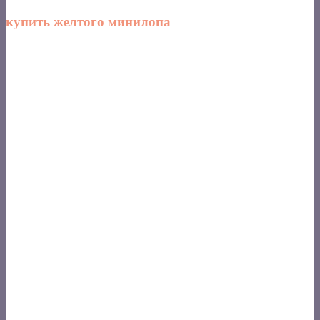
купить желтого минилопа